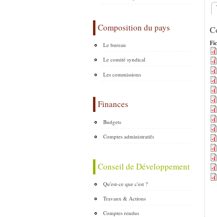
O
Composition du pays
C
Fic
Le bureau
Le comité syndical
Les commissions
Finances
Budgets
Comptes administratifs
Conseil de Développement
Qu'est-ce que c'est ?
Travaux & Actions
Comptes rendus