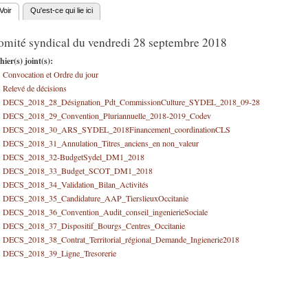
Voir
(onglet actif)
Qu'est-ce qui lie ici
nglets principaux
omité syndical du vendredi 28 septembre 2018
hier(s) joint(s):
Convocation et Ordre du jour
Relevé de décisions
DECS_2018_28_Désignation_Pdt_CommissionCulture_SYDEL_2018_09-28
DECS_2018_29_Convention_Pluriannuelle_2018-2019_Codev
DECS_2018_30_ARS_SYDEL_2018Financement_coordinationCLS
DECS_2018_31_Annulation_Titres_anciens_en non_valeur
DECS_2018_32-BudgetSydel_DM1_2018
DECS_2018_33_Budget_SCOT_DM1_2018
DECS_2018_34_Validation_Bilan_Activités
DECS_2018_35_Candidature_AAP_TierslieuxOccitanie
DECS_2018_36_Convention_Audit_conseil_ingenierieSociale
DECS_2018_37_Dispositif_Bourgs_Centres_Occitanie
DECS_2018_38_Contrat_Territorial_régional_Demande_Ingienerie2018
DECS_2018_39_Ligne_Tresorerie