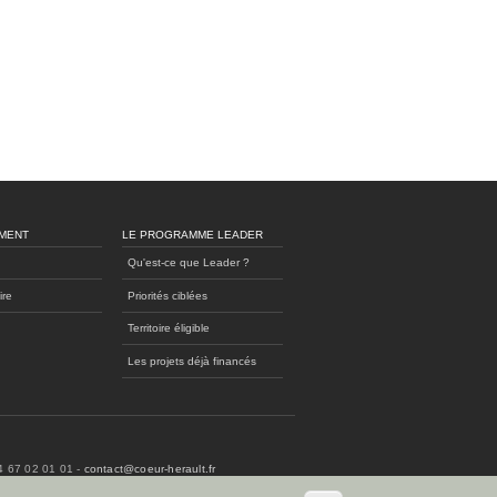
MENT
LE PROGRAMME LEADER
Qu'est-ce que Leader ?
ire
Priorités ciblées
Territoire éligible
Les projets déjà financés
04 67 02 01 01 -
contact@coeur-herault.fr