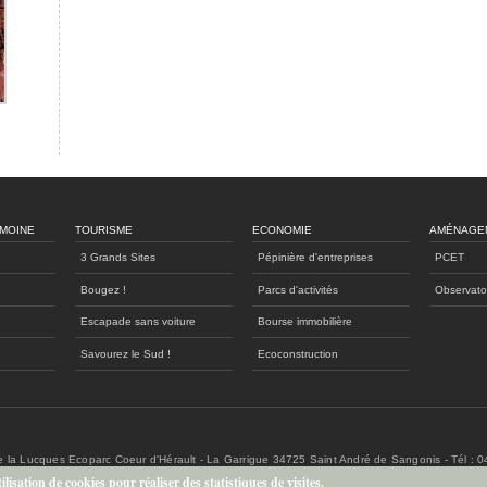
IMOINE
TOURISME
ECONOMIE
AMÉNAGE
3 Grands Sites
Pépinière d'entreprises
PCET
Bougez !
Parcs d'activités
Observato
Escapade sans voiture
Bourse immobilière
Savourez le Sud !
Ecoconstruction
de la Lucques Ecoparc Coeur d'Hérault - La Garrigue 34725 Saint André de Sangonis - Tél : 
lisation de cookies pour réaliser des statistiques de visites.