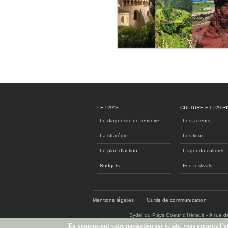
LE PAYS
CULTURE ET PATR
Le diagnositc de territoire
Les acteurs
La stratégie
Les lieux
Le plan d'action
L'agenda culturel
Budgets
Eco-festivals
Mentions légales
Outils de communication
Sydel du Pays Coeur d'Hérault - 9 rue 
En poursuivant votre navigation sur ce site, vous acceptez l’uti