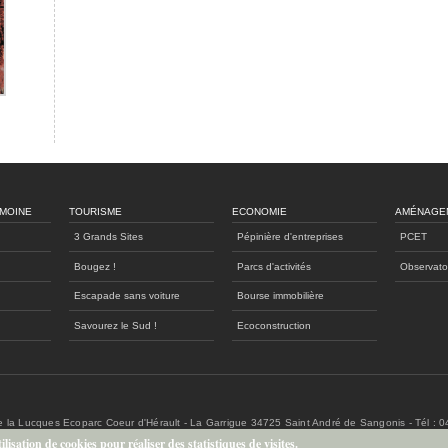
IMOINE
TOURISME
ECONOMIE
AMÉNAGE
3 Grands Sites
Pépinière d'entreprises
PCET
Bougez !
Parcs d'activités
Observato
Escapade sans voiture
Bourse immobilière
Savourez le Sud !
Ecoconstruction
de la Lucques Ecoparc Coeur d'Hérault - La Garrigue 34725 Saint André de Sangonis - Tél : 
lisation de cookies pour réaliser des statistiques de visites.