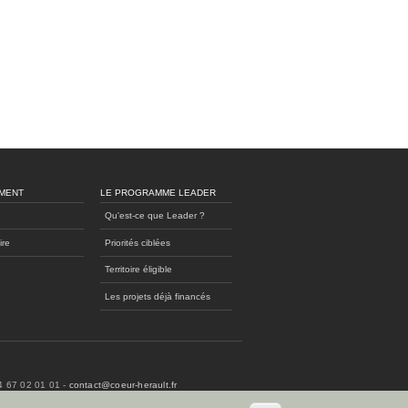
MENT
LE PROGRAMME LEADER
Qu'est-ce que Leader ?
ire
Priorités ciblées
Territoire éligible
Les projets déjà financés
04 67 02 01 01 -
contact@coeur-herault.fr