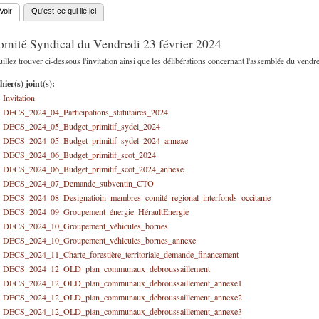
Voir
(onglet actif)
Qu'est-ce qui lie ici
nglets principaux
omité Syndical du Vendredi 23 février 2024
illez trouver ci-dessous l'invitation ainsi que les délibérations concernant l'assemblée du vendr
hier(s) joint(s):
Invitation
DECS_2024_04_Participations_statutaires_2024
DECS_2024_05_Budget_primitif_sydel_2024
DECS_2024_05_Budget_primitif_sydel_2024_annexe
DECS_2024_06_Budget_primitif_scot_2024
DECS_2024_06_Budget_primitif_scot_2024_annexe
DECS_2024_07_Demande_subventin_CTO
DECS_2024_08_Designatioin_membres_comité_regional_interfonds_occitanie
DECS_2024_09_Groupement_énergie_HéraultEnergie
DECS_2024_10_Groupement_véhicules_bornes
DECS_2024_10_Groupement_véhicules_bornes_annexe
DECS_2024_11_Charte_forestière_territoriale_demande_financement
DECS_2024_12_OLD_plan_communaux_debroussaillement
DECS_2024_12_OLD_plan_communaux_debroussaillement_annexe1
DECS_2024_12_OLD_plan_communaux_debroussaillement_annexe2
DECS_2024_12_OLD_plan_communaux_debroussaillement_annexe3