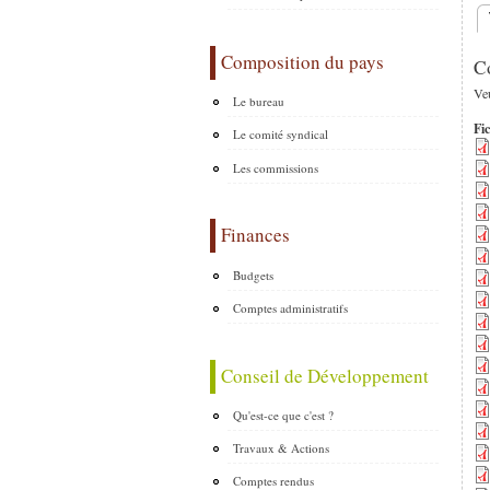
O
Composition du pays
C
Veu
Le bureau
Fic
Le comité syndical
Les commissions
Finances
Budgets
Comptes administratifs
Conseil de Développement
Qu'est-ce que c'est ?
Travaux & Actions
Comptes rendus