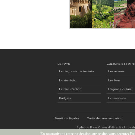
LE PAYS
CULTURE ET PATR
Le diagnositc de territoire
Les acteurs
La stratégie
Les lieux
Le plan d'action
L'agenda culturel
Budgets
Eco-festivals
Mentions légales
Outils de communication
Sydel du Pays Coeur d'Hérault - 9 rue 
En poursuivant votre navigation sur ce site, vous acceptez l’uti