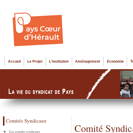
Al
Menu seco
co
pr
Accueil
Le Projet
L'institution
Aménagement
Economie
T
Menu principal
Comités Syndicaux
Comité Syndic
Les comités syndicaux