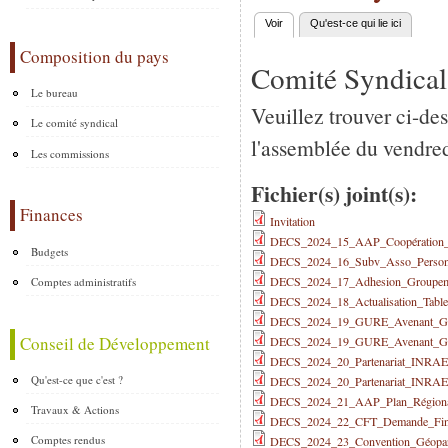
Voir
(onglet actif)
Qu'est-ce qui lie ici
Onglets principaux
Composition du pays
Comité Syndical
Le bureau
Veuillez trouver ci-des
Le comité syndical
l'assemblée du vendre
Les commissions
Fichier(s) joint(s):
Finances
Invitation
DECS_2024_15_AAP_Coopération_
Budgets
DECS_2024_16_Subv_Asso_Person
DECS_2024_17_Adhesion_Groupem
Comptes administratifs
DECS_2024_18_Actualisation_Table
DECS_2024_19_GURE_Avenant_Gé
Conseil de Développement
DECS_2024_19_GURE_Avenant_Ge
DECS_2024_20_Partenariat_INR
Qu'est-ce que c'est ?
DECS_2024_20_Partenariat_INR
DECS_2024_21_AAP_Plan_Régiona
Travaux & Actions
DECS_2024_22_CFT_Demande_Fin
Comptes rendus
DECS_2024_23_Convention_Géopa