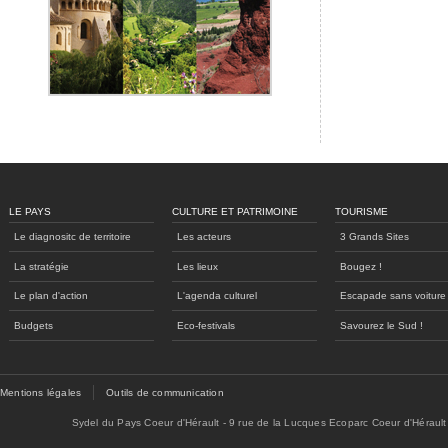
LE PAYS
CULTURE ET PATRIMOINE
TOURISME
Le diagnositc de territoire
Les acteurs
3 Grands Sites
La stratégie
Les lieux
Bougez !
Le plan d'action
L'agenda culturel
Escapade sans voiture
Budgets
Eco-festivals
Savourez le Sud !
Mentions légales
Outils de communication
Sydel du Pays Coeur d'Hérault - 9 rue de la Lucques Ecoparc Coeur d'Hérault