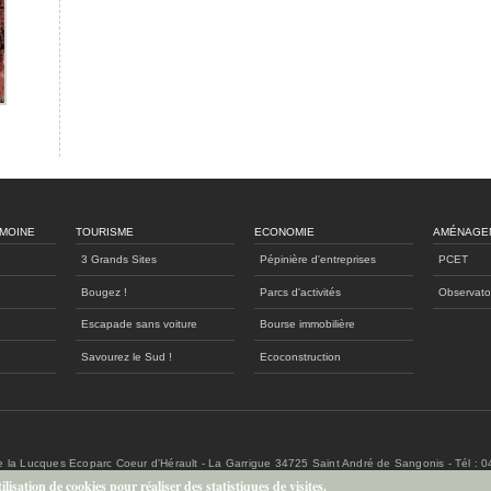
IMOINE
TOURISME
ECONOMIE
AMÉNAGE
3 Grands Sites
Pépinière d'entreprises
PCET
Bougez !
Parcs d'activités
Observato
Escapade sans voiture
Bourse immobilière
Savourez le Sud !
Ecoconstruction
de la Lucques Ecoparc Coeur d'Hérault - La Garrigue 34725 Saint André de Sangonis - Tél : 
lisation de cookies pour réaliser des statistiques de visites.