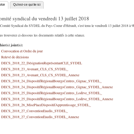
Voir
(onglet actif)
Qu'est-ce qui lie ici
nglets principaux
mité syndical du vendredi 13 juillet 2018
Comité Syndical du SYDEL du Pays Coeur d'Hérault, s'est tenu le vendredi 13 juillet 2018 à 9
s trouverez ci-dessous les documents relatifs à cette séance.
hier(s) joint(s):
Convocation et Ordre du jour
Relevé de décisions
DECS_2018_22_DésignationReprésentantCLE_SYDEL
DECS_2018_23_Avenant_CLS_CS_SYDEL_
DECS_2018_23_Avenant_CLS_CS_SYDEL_Annexe
DECS_2018_24_DispositifRégionalBourgsCentres_Gignac_SYDEL_
DECS_2018_24_DispositifRégionalBourgsCentres_Gignac_SYDEL_Annexe
DECS_2018_25_DispositifRégionalBourgsCentres_Lodève_SYDEL_
DECS_2018_25_DispositifRégionalBourgsCentres_Lodève_SYDEL_Annexe
DECS_2018_26_MisePlaceDispositifApprentissage_SYDEL_
DECS_2018_27_ConventionEnedis_SYDEL_
DECS_2018_27_ConventionEnedis_SYDEL_Annexe