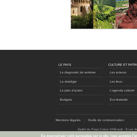
LE PAYS
CULTURE ET PATR
Le diagnositc de territoire
Les acteurs
La stratégie
Les lieux
Le plan d'action
L'agenda culturel
Budgets
Eco-festivals
Mentions légales
Outils de communication
Sydel du Pays Coeur d'Hérault - 9 rue 
En poursuivant votre navigation sur ce site, vous acceptez l’uti