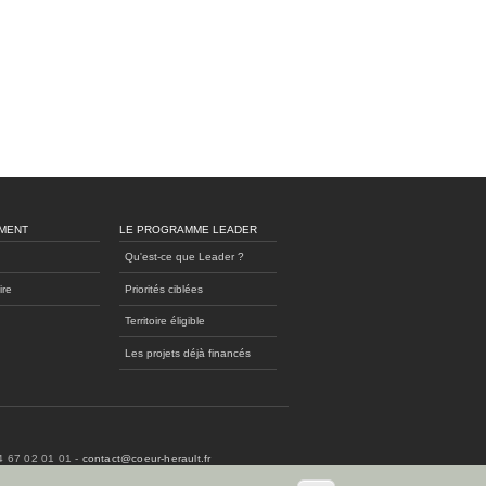
MENT
LE PROGRAMME LEADER
Qu'est-ce que Leader ?
ire
Priorités ciblées
Territoire éligible
Les projets déjà financés
04 67 02 01 01 -
contact@coeur-herault.fr