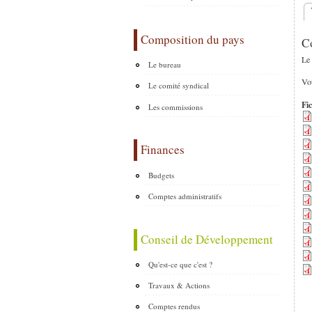
O
Composition du pays
Co
Le 
Le bureau
Vou
Le comité syndical
Fic
Les commissions
Finances
Budgets
Comptes administratifs
Conseil de Développement
Qu'est-ce que c'est ?
Travaux & Actions
Comptes rendus