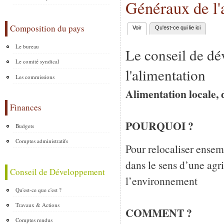
Généraux de l'
Composition du pays
Voir
(onglet actif)
Qu'est-ce qui lie ici
Onglets principaux
Le bureau
Le conseil de dé
Le comité syndical
l'alimentation
Les commissions
Alimentation locale, 
Finances
POURQUOI ?
Budgets
Comptes administratifs
Pour relocaliser ensemb
dans le sens d’une agr
Conseil de Développement
l’environnement
Qu'est-ce que c'est ?
Travaux & Actions
COMMENT ?
Comptes rendus