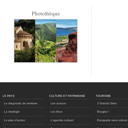
Photothèque
LE PAYS
CULTURE ET PATRIMOINE
TOURISME
Le diagnositc de territoire
Les acteurs
3 Grands Sites
La stratégie
Les lieux
Bougez !
Le plan d'action
L'agenda culturel
Escapade sans voiture