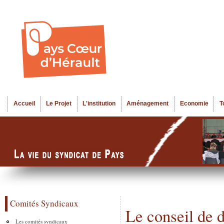
Al
Menu seco
co
pr
Accueil
Le Projet
L'institution
Aménagement
Economie
T
Menu principal
Comités Syndicaux
Le conseil de 
Les comités syndicaux