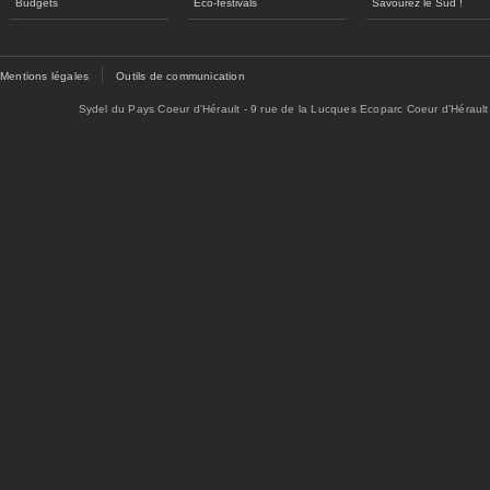
Budgets
Eco-festivals
Savourez le Sud !
Mentions légales
Outils de communication
Sydel du Pays Coeur d'Hérault - 9 rue de la Lucques Ecoparc Coeur d'Hérault