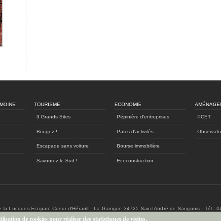
IMOINE
TOURISME
ECONOMIE
AMÉNAGE
3 Grands Sites
Pépinière d'entreprises
PCET
Bougez !
Parcs d'activités
Observato
Escapade sans voiture
Bourse immobilière
Savourez le Sud !
Ecoconstruction
de la Lucques Ecoparc Coeur d'Hérault - La Garrigue 34725 Saint André de Sangonis - Tél : 
lisation de cookies pour réaliser des statistiques de visites.