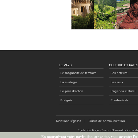
LE PAYS
CULTURE ET PATR
Le diagnositc de territoire
Les acteurs
La stratégie
Les lieux
Le plan d'action
L'agenda culturel
Budgets
Eco-festivals
Mentions légales
Outils de communication
Sydel du Pays Coeur d'Hérault - 9 rue 
En poursuivant votre navigation sur ce site, vous acceptez l’uti