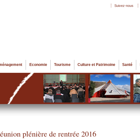
Aller au
Suivez-nous
Menu secondaire
contenu
principal
ménagement
Economie
Tourisme
Culture et Patrimoine
Santé
éunion plénière de rentrée 2016