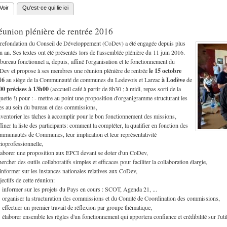
Voir
(onglet actif)
Qu'est-ce qui lie ici
nglets principaux
union plénière de rentrée 2016
 refondation du Conseil de Développement (CoDev) a été engagée depuis plus
n an. Ses textes ont été présentés lors de l'assemblée plénière du 11 juin 2016.
bureau fonctionnel a, depuis, affiné l'organisation et le fonctionnement du
le 15 octobre
ev et propose à ses membres une réunion plénière de rentrée
16
à Lodève
au siège de la Communauté de communes du Lodevois et Larzac
de
00 précises à 13h00
(acccueil café à partir de 8h30 ; à midi, repas sorti de la
uette !) pour : - mettre au point une proposition d'organigramme structurant les
es au sein du bureau et des commissions,
nventorier les tâches à accomplir pour le bon fonctionnement des missions,
ffiner la liste des participants: comment la compléter, la qualifier en fonction des
munautés de Communes, leur implication et leur représentativité
ioprofessionnelle,
laborer une proposition aux EPCI devant se doter d'un CoDev,
hercher des outils collaboratifs simples et efficaces pour faciliter la collaboration élargie,
'informer sur les instances nationales relatives aux CoDev,
ectifs de cette réunion:
nformer sur les projets du Pays en cours : SCOT, Agenda 21, ...
rganiser la structuration des commissions et du Comité de Coordination des commissions,
ffectuer un premier travail de réflexion par groupe thématique,
laborer ensemble les règles d'un fonctionnement qui apportera confiance et crédibilité sur l'utili