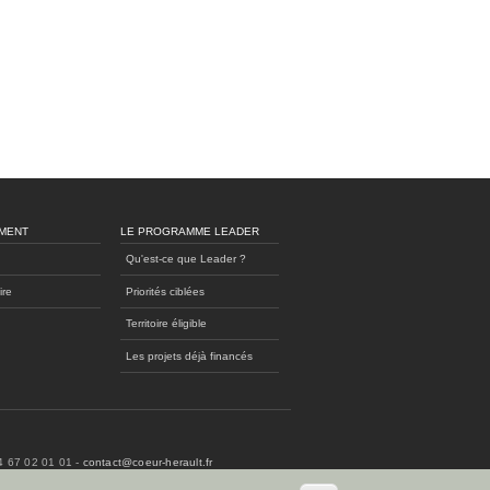
MENT
LE PROGRAMME LEADER
Qu'est-ce que Leader ?
ire
Priorités ciblées
Territoire éligible
Les projets déjà financés
04 67 02 01 01 -
contact@coeur-herault.fr