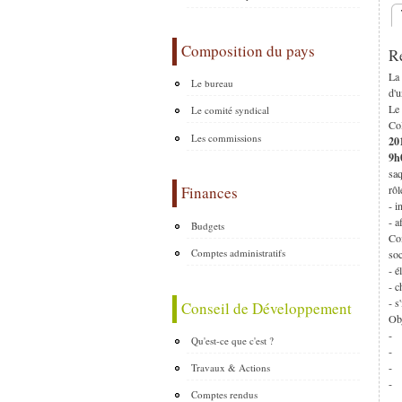
O
Composition du pays
Ré
La
Le bureau
d'u
Le 
Le comité syndical
CoD
Les commissions
20
9h
saq
rôl
Finances
- i
- a
Budgets
Com
Comptes administratifs
soc
- é
- c
- s
Conseil de Développement
Obj
- i
Qu'est-ce que c'est ?
- o
- e
Travaux & Actions
- é
Comptes rendus