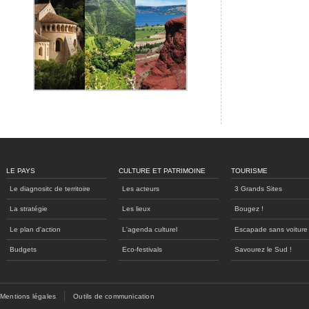
LE PAYS
CULTURE ET PATRIMOINE
TOURISME
Le diagnositc de territoire
Les acteurs
3 Grands Sites
La stratégie
Les lieux
Bougez !
Le plan d'action
L'agenda culturel
Escapade sans voiture
Budgets
Eco-festivals
Savourez le Sud !
Mentions légales
Outils de communication