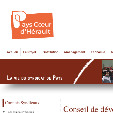
Al
Menu seco
co
pr
Accueil
Le Projet
L'institution
Aménagement
Economie
T
Menu principal
Comités Syndicaux
Conseil de dé
Les comités syndicaux