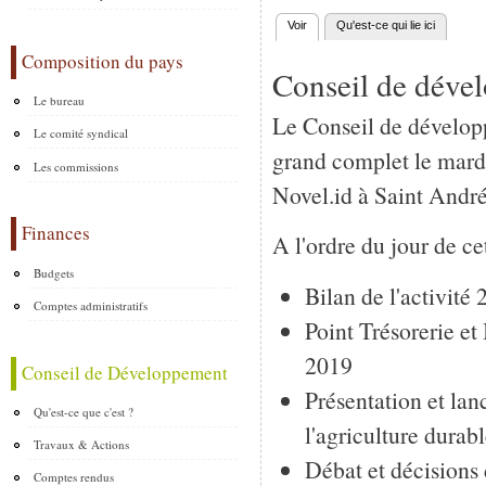
Voir
(onglet actif)
Qu'est-ce qui lie ici
Onglets principaux
Composition du pays
Conseil de déve
Le bureau
Le Conseil de développ
Le comité syndical
grand complet le mard
Les commissions
Novel.id à Saint Andr
Finances
A l'ordre du jour de ce
Budgets
Bilan de l'activité
Comptes administratifs
Point Trésorerie et
2019
Conseil de Développement
Présentation et lan
Qu'est-ce que c'est ?
l'agriculture durab
Travaux & Actions
Débat et décisions 
Comptes rendus