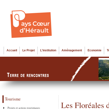
Al
Menu seco
co
pr
Accueil
Le Projet
L'institution
Aménagement
Economie
T
Menu principal
Tourisme
Les Floréales d
Projets et actions touristiques