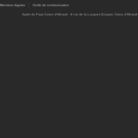
Mentions légales
Outils de communication
Sydel du Pays Coeur d'Hérault - 9 rue de la Lucques Ecoparc Coeur d'Hérault