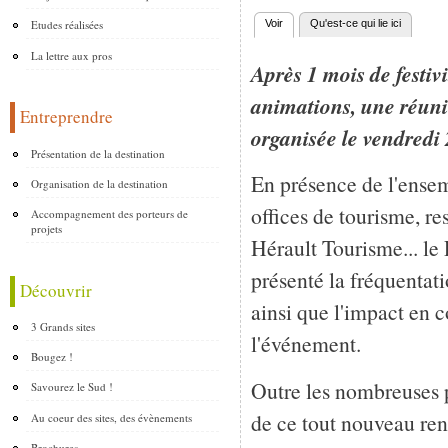
Etudes réalisées
Voir
(onglet actif)
Qu'est-ce qui lie ici
Onglets principaux
La lettre aux pros
Après 1 mois de festivi
animations, une réuni
Entreprendre
organisée le vendredi 
Présentation de la destination
En présence de l'ensem
Organisation de la destination
offices de tourisme, re
Accompagnement des porteurs de
projets
Hérault Tourisme... le
présenté la fréquentat
Découvrir
ainsi que l'impact en
3 Grands sites
l'événement.
Bougez !
Outre les nombreuses pi
Savourez le Sud !
de ce tout nouveau ren
Au coeur des sites, des évènements
Brochures