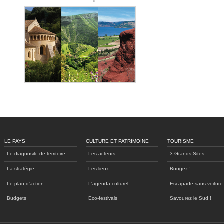
LE PAYS
CULTURE ET PATRIMOINE
TOURISME
Le diagnositc de territoire
Les acteurs
3 Grands Sites
La stratégie
Les lieux
Bougez !
Le plan d'action
L'agenda culturel
Escapade sans voiture
Budgets
Eco-festivals
Savourez le Sud !