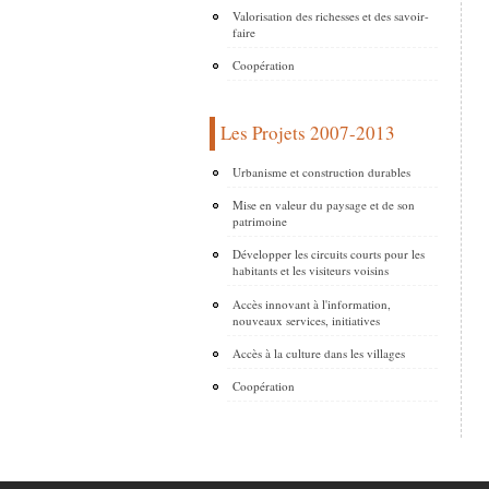
Valorisation des richesses et des savoir-
faire
Coopération
Les Projets 2007-2013
Urbanisme et construction durables
Mise en valeur du paysage et de son
patrimoine
Développer les circuits courts pour les
habitants et les visiteurs voisins
Accès innovant à l'information,
nouveaux services, initiatives
Accès à la culture dans les villages
Coopération