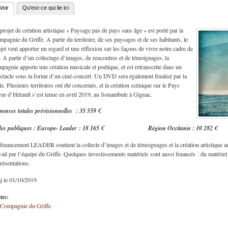
Voir
(onglet actif)
Qu'est-ce qui lie ici
nglets principaux
projet de création artistique « Paysage pas de pays sans âge » est porté par la
pagnie du Griffe. A partir du territoire, de ses paysages et de ses habitants, le
jet veut apporter un regard et une réflexion sur les façons de vivre notre cadre de
. A partir d’un collectage d’images, de rencontres et de témoignages, la
pagnie apporte une création musicale et poétique, et est retranscrite dans un
ctacle sous la forme d’un ciné-concert. Un DVD sera également finalisé par la
te. Plusieurs territoires ont été concernés, et la création scénique sur le Pays
r d’Hérault s’est tenue en avril 2019, au Sonambule à Gignac.
enses totales prévisionnelles : 35 559 €
des publiques : Europe- Leader : 18 165 € Région Occitanie : 10 282 €
financement LEADER soutient la collecte d’images et de témoignages et la création artistique aut
vail par l’équipe du Griffe. Quelques investissements matériels sont aussi financés : du matériel
résentations.
j le 01/10/2019
ens:
 Compagnie du Griffe