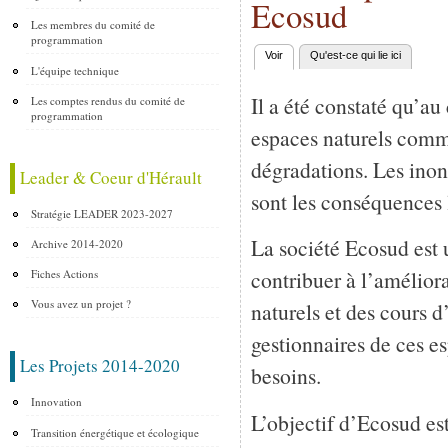
Ecosud
Les membres du comité de
programmation
Voir
(onglet actif)
Qu'est-ce qui lie ici
Onglets principaux
L'équipe technique
Il a été constaté qu’au
Les comptes rendus du comité de
programmation
espaces naturels comme
dégradations. Les inond
Leader & Coeur d'Hérault
sont les conséquences l
Stratégie LEADER 2023-2027
La société Ecosud est 
Archive 2014-2020
contribuer à l’amélior
Fiches Actions
Vous avez un projet ?
naturels et des cours
gestionnaires de ces es
Les Projets 2014-2020
besoins.
Innovation
L’objectif d’Ecosud es
Transition énergétique et écologique