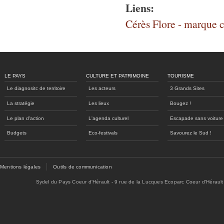
Liens:
Cérès Flore - marque 
LE PAYS
CULTURE ET PATRIMOINE
TOURISME
Le diagnositc de territoire
Les acteurs
3 Grands Sites
La stratégie
Les lieux
Bougez !
Le plan d'action
L'agenda culturel
Escapade sans voiture
Budgets
Eco-festivals
Savourez le Sud !
Mentions légales
Outils de communication
Sydel du Pays Coeur d'Hérault - 9 rue de la Lucques Ecoparc Coeur d'Hérault