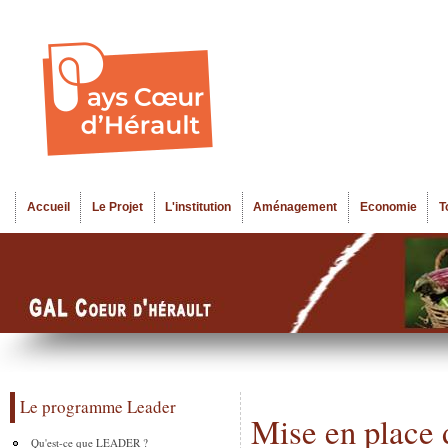
Al
Menu seco
co
pr
Accueil
Le Projet
L'institution
Aménagement
Economie
T
Menu principal
Le programme Leader
Mise en place d
Qu'est-ce que LEADER ?