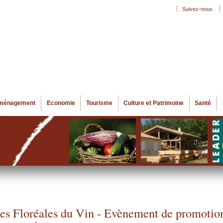
Aller au
Suivez-nous
Menu secondaire
contenu
principal
ménagement
Economie
Tourisme
Culture et Patrimoine
Santé
es Floréales du Vin - Evènement de promotion 