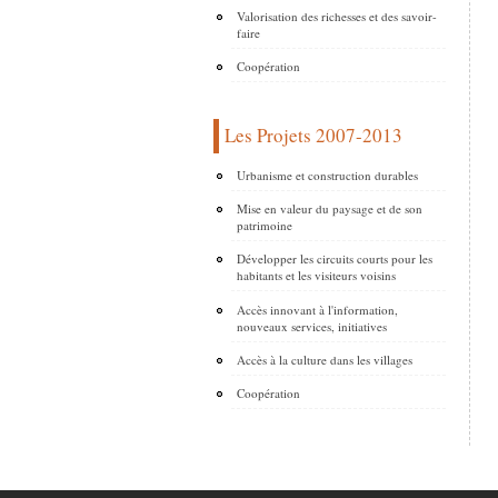
Valorisation des richesses et des savoir-
faire
Coopération
Les Projets 2007-2013
Urbanisme et construction durables
Mise en valeur du paysage et de son
patrimoine
Développer les circuits courts pour les
habitants et les visiteurs voisins
Accès innovant à l'information,
nouveaux services, initiatives
Accès à la culture dans les villages
Coopération