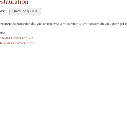
estauration
Voir
(onglet actif)
Qu'est-ce qui lie ici
nglets principaux
nement de promotion des vins en lien avec la restauration « Les Floréales du vin » porté pa
ens:
site des Floréales du Vin
bilan des Floréales du vin