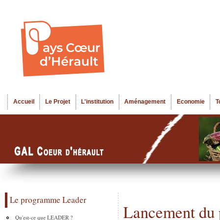
Al
Menu seco
co
pr
Accueil
Le Projet
L'institution
Aménagement
Economie
T
Menu principal
Le programme Leader
Lancement du p
Qu'est-ce que LEADER ?