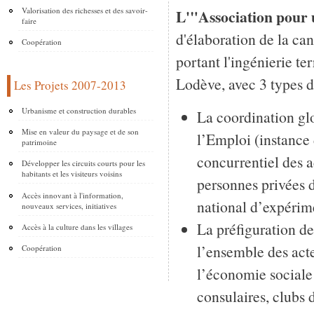
Valorisation des richesses et des savoir-
L'"Association pour
faire
d'élaboration de la can
Coopération
portant l'ingénierie t
Lodève, avec 3 types d'
Les Projets 2007-2013
Urbanisme et construction durables
La coordination gl
Mise en valeur du paysage et de son
l’Emploi (instance 
patrimoine
concurrentiel des a
Développer les circuits courts pour les
habitants et les visiteurs voisins
personnes privées 
Accès innovant à l'information,
national d’expérime
nouveaux services, initiatives
La préfiguration de
Accès à la culture dans les villages
l’ensemble des act
Coopération
l’économie sociale 
consulaires, clubs 