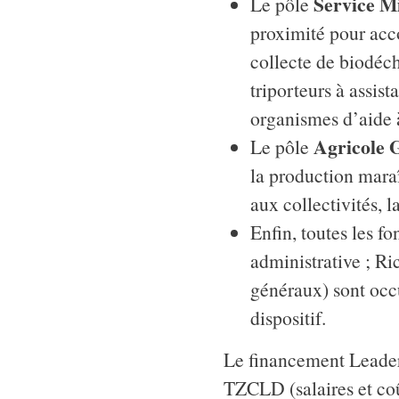
Service M
Le pôle
proximité pour acco
collecte de biodéche
triporteurs à assis
organismes d’aide
Agricole G
Le pôle
la production maraî
aux collectivités, 
Enfin, toutes les f
administrative ; R
généraux) sont occ
dispositif.
Le financement Leader s
TZCLD (salaires et coû