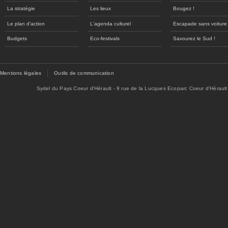
La stratégie
Les lieux
Bougez !
Le plan d'action
L'agenda culturel
Escapade sans voiture
Budgets
Eco-festivals
Savourez le Sud !
Mentions légales
Outils de communication
Sydel du Pays Coeur d'Hérault - 9 rue de la Lucques Ecoparc Coeur d'Hérault