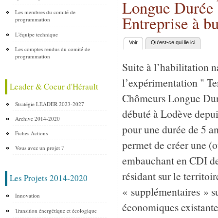
Longue Durée à
Les membres du comité de
Entreprise à bu
programmation
L'équipe technique
Voir
(onglet actif)
Qu'est-ce qui lie ici
Onglets principaux
Les comptes rendus du comité de
programmation
Suite à l’habilitation 
l’expérimentation " Te
Leader & Coeur d'Hérault
Chômeurs Longue Durée
Stratégie LEADER 2023-2027
débuté à Lodève depuis
Archive 2014-2020
pour une durée de 5 ans
Fiches Actions
permet de créer une (o
Vous avez un projet ?
embauchant en CDI des
résidant sur le territoi
Les Projets 2014-2020
« supplémentaires » sur
Innovation
économiques existante
Transition énergétique et écologique