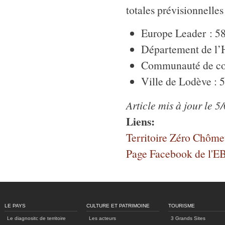
totales prévisionnelles
Europe Leader : 
Département de l’H
Communauté de co
Ville de Lodève : 
Article mis à jour le 5
Liens:
Territoire Zéro Chôm
Page Facebook de l'EB
LE PAYS
CULTURE ET PATRIMOINE
TOURISME
Le diagnositc de territoire
Les acteurs
3 Grands Sites