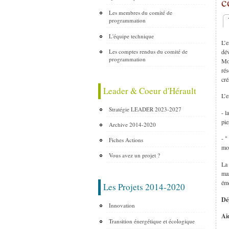
c
Les membres du comité de
programmation
O
L'équipe technique
L’e
dév
Les comptes rendus du comité de
programmation
Mos
rés
cré
Leader & Coeur d'Hérault
L’e
Stratégie LEADER 2023-2027
- l
pie
Archive 2014-2020
- "
Fiches Actions
mo
Vous avez un projet ?
La 
mar
éme
Les Projets 2014-2020
Dép
Innovation
Ai
Transition énergétique et écologique