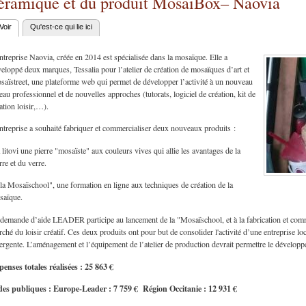
éramique et du produit MosaïBox– Naovia
Voir
(onglet actif)
Qu'est-ce qui lie ici
nglets principaux
ntreprise Naovia, créée en 2014 est spécialisée dans la mosaïque. Elle a
eloppé deux marques, Tessalia pour l’atelier de création de mosaïques d’art et
aïstreet, une plateforme web qui permet de développer l’activité à un nouveau
eau professionnel et de nouvelles approches (tutorats, logiciel de création, kit de
ation loisir,…).
ntreprise a souhaité fabriquer et commercialiser deux nouveaux produits :
a litovi une pierre "mosaïste" aux couleurs vives qui allie les avantages de la
rre et du verre.
 la Mosaïschool", une formation en ligne aux techniques de création de la
saïque.
demande d’aide LEADER participe au lancement de la "Mosaïschool, et à la fabrication et comme
ché du loisir créatif. Ces deux produits ont pour but de consolider l'activité d’une entreprise loca
rgente. L’aménagement et l’équipement de l’atelier de production devrait permettre le développe
enses totales réalisées : 25 863 €
des publiques : Europe-Leader : 7 759 € Région Occitanie : 12 931 €