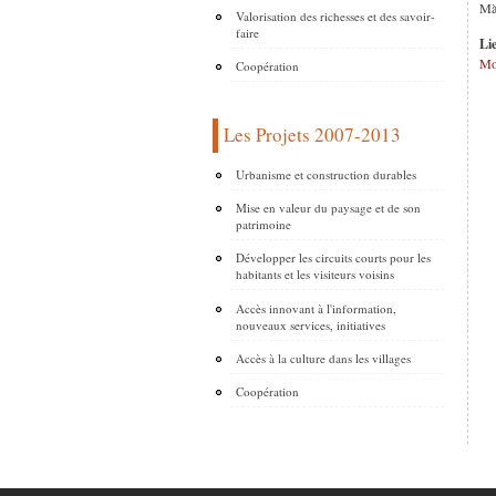
Mà
Valorisation des richesses et des savoir-
faire
Li
Mos
Coopération
Les Projets 2007-2013
Urbanisme et construction durables
Mise en valeur du paysage et de son
patrimoine
Développer les circuits courts pour les
habitants et les visiteurs voisins
Accès innovant à l'information,
nouveaux services, initiatives
Accès à la culture dans les villages
Coopération