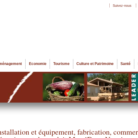
Aller au
Suivez-nous
Menu secondaire
contenu
principal
ménagement
Economie
Tourisme
Culture et Patrimoine
Santé
nstallation et équipement, fabrication, commer