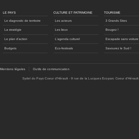
LE PAYS
CULTURE ET PATRIMOINE
TOURISME
Le diagnositc de territoire
Les acteurs
3 Grands Sites
La stratégie
Les lieux
Bougez !
Le plan d'action
L'agenda culturel
Escapade sans voiture
Budgets
Eco-festivals
Savourez le Sud !
Mentions légales
Outils de communication
Sydel du Pays Coeur d'Hérault - 9 rue de la Lucques Ecoparc Coeur d'Hérault