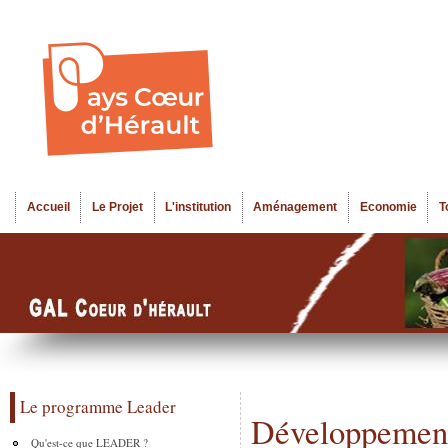
Al
Menu seco
co
pr
Accueil
Le Projet
L'institution
Aménagement
Economie
T
Menu principal
Le programme Leader
Développement 
Qu'est-ce que LEADER ?