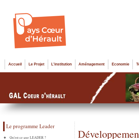
Al
Menu seco
co
pr
Accueil
Le Projet
L'institution
Aménagement
Economie
T
Menu principal
Le programme Leader
Développement 
Qu'est-ce que LEADER ?