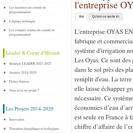
l'entreprise 
Les membres du comité de
programmation
Voir
(onglet actif)
Qu'est-ce qui lie ici
Onglets principaux
L'équipe technique
L'entreprise OYAS
Les comptes rendus du comité de
programmation
fabrique et commercia
système d'irrigation no
Leader & Coeur d'Hérault
Les Oyas. Ce sont des 
Stratégie LEADER 2023-2027
dans le sol près des pl
Archive 2014-2020
remplit d'eau. La terre
Fiches Actions
elle laisse échapper g
Vous avez un projet ?
nécessaire. Ce systèm
économies d’eau d’arro
Les Projets 2014-2020
est seule en France à 
Innovation
chiffre d’affaire de l’
Transition énergétique et écologique