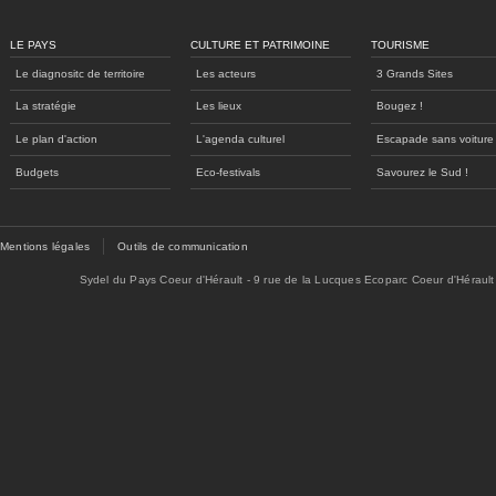
LE PAYS
CULTURE ET PATRIMOINE
TOURISME
Le diagnositc de territoire
Les acteurs
3 Grands Sites
La stratégie
Les lieux
Bougez !
Le plan d'action
L'agenda culturel
Escapade sans voiture
Budgets
Eco-festivals
Savourez le Sud !
Mentions légales
Outils de communication
Sydel du Pays Coeur d'Hérault - 9 rue de la Lucques Ecoparc Coeur d'Hérault