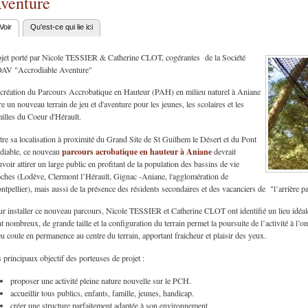
venture
Voir
(onglet actif)
Qu'est-ce qui lie ici
nglets principaux
ojet porté par Nicole TESSIER & Catherine CLOT, cogérantes de la Société
AV "Accrodiable Aventure"
création du Parcours Accrobatique en Hauteur (PAH) en milieu naturel à Aniane
re un nouveau terrain de jeu et d'aventure pour les jeunes, les scolaires et les
illes du Coeur d'Hérault.
re sa localisation à proximité du Grand Site de St Guilhem le Désert et du Pont
parcours acrobatique en hauteur à Aniane
diable, ce nouveau
devrait
voir attirer un large public en profitant de la population des bassins de vie
ches (Lodève, Clermont l’Hérault, Gignac -Aniane, l'agglomération de
tpellier), mais aussi de la présence des résidents secondaires et des vacanciers de "l’arrière pa
r installer ce nouveau parcours, Nicole TESSIER et Catherine CLOT ont identifié un lieu idéa
t nombreux, de grande taille et la configuration du terrain permet la poursuite de l’activité à l’
u coule en permanence au centre du terrain, apportant fraicheur et plaisir des yeux.
 principaux objectif des porteuses de projet :
proposer une activité pleine nature nouvelle sur le PCH.
accueillir tous publics, enfants, famille, jeunes, handicap.
créer une structure parfaitement adaptée à son environnement