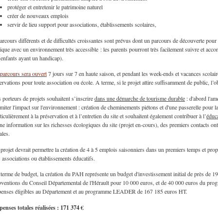
protéger et entretenir le patrimoine naturel
créer de nouveaux emplois
servir de lieu support pour associations, établissements scolaires,
arcours différents et de difficultés croissantes sont prévus dont un parcours de découverte pour e
ique avec un environnement très accessible : les parents pourront très facilement suivre et acc
 enfants ayant un handicap).
parcours sera ouvert
7 jours sur 7 en haute saison, et pendant les week-ends et vacances scola
ervations pour toute association ou école. A terme, si le projet attire suffisamment de public, l’ob
 porteurs de projets souhaitent s’inscrire
dans une démarche de tourisme durable
: d'abord l'am
imiter l'impact sur l'environnement : création de cheminements piétons et d'une passerelle pour la
ticulièrement à la préservation et à l’entretien du site et souhaitent également contribuer à l’
éduc
ne information sur les richesses écologiques du site (projet en-cours), des premiers contacts on
ales.
projet devrait permettre la création de 4 à 5 emplois saisonniers dans un premiers temps et prop
 associations ou établissements éducatifs.
terme de budget, la création du PAH représente un budget d'investissement initial de près de 190
ventions du Conseil Départemental de l'Hérault pour 10 000 euros, et de 40 000 euros du p
penses éligibles au Département et au programme LEADER de 167 185 euros HT.
enses totales réalisées : 171 374 €