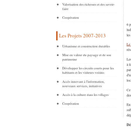
Valorisation des richesses et des savoir-
faire
Coopération
6 p
lud
Les Projets 2007-2013
les
Le 
Urbanisme et construction durables
rés
Mise en valeur du paysage et de son
Les
patrimoine
à l
Développer les circuits courts pour les
par
habitants et les visiteurs voisins
d'u
loc
Accès innovant à l'information,
nouveaux services, initiatives
Ce 
Accès à la culture dans les villages
des
Coopération
En 
sub
dé
Dép