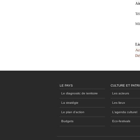
Ai
Tél
Mà
Li
Ac
Dé
LE PAYS
CULTURE ET PATR
Le diagnositc de territoire
Les acteurs
La stratégie
Les lieux
Le plan d'action
L'agenda culturel
Budgets
Eco-festivals