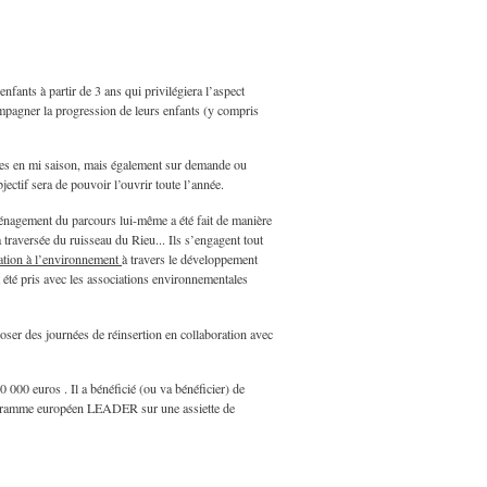
nfants à partir de 3 ans qui privilégiera l’aspect
ompagner la progression de leurs enfants (y compris
ires en mi saison, mais également sur demande ou
jectif sera de pouvoir l’ouvrir toute l’année.
énagement du parcours lui-même a été fait de manière
 traversée du ruisseau du Rieu... Ils s’engagent tout
ation à l’environnement
à travers le développement
t été pris avec les associations environnementales
oser des journées de réinsertion en collaboration avec
 000 euros . Il a bénéficié (ou va bénéficier) de
rogramme européen LEADER sur une assiette de