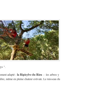
ys ".
la Ripisylve du Rieu
lement adapté -
- : les arbres y
ombre, même en pleine chaleur estivale. Le ruisseau du