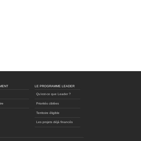
MENT
LE PROGRAMME LEADER
Qu'est-ce que Leader ?
ire
Priorités ciblées
Territoire éligible
Les projets déjà financés