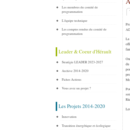
A
Les membres du comité de
programmation
O
L'équipe technique
Pr
AD
Les comptes rendus du comité de
programmation
La 
off
fam
Leader & Coeur d'Hérault
Out
Stratégie LEADER 2023-2027
du 
pou
Archive 2014-2020
pro
Mon
Fiches Actions
Vous avez un projet ?
Pou
son
Rie
Les Projets 2014-2020
Les
Innovation
Transition énergétique et écologique