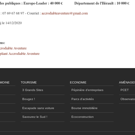
des publiques : Europe-Leader : 40 000 € Département de l'Hérault : 10 000 €
 : 07 69 67 68 97 - Courriel :
accrodiableaventure@gmail.com
j le 14/12/2020
ens:
crodiable Aventure
pliant Accrodiable Aventure
IMOINE
TOURISME
ECONOMIE
AMÉNAGE
3 Grands Sites
Pépinière d'entreprises
PCET
Bougez !
Parcs d'activités
Observato
Escapade sans voiture
Bourse immobilière
Savourez le Sud !
Ecoconstruction