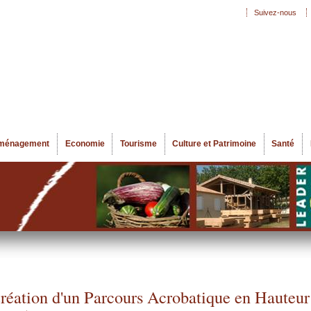
Aller au
Suivez-nous
Menu secondaire
contenu
principal
ménagement
Economie
Tourisme
Culture et Patrimoine
Santé
réation d'un Parcours Acrobatique en Hauteur