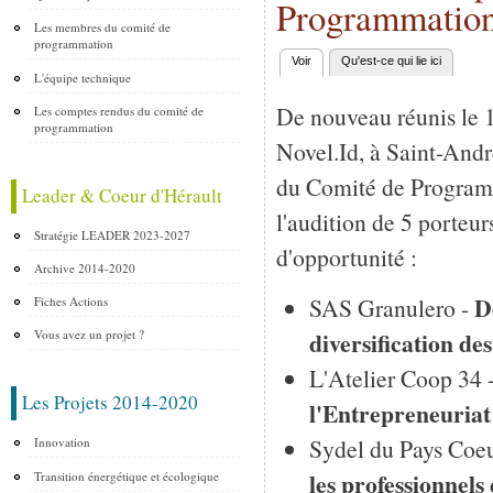
Programmati
Les membres du comité de
programmation
Voir
(onglet actif)
Qu'est-ce qui lie ici
Onglets principaux
L'équipe technique
De nouveau réunis le 
Les comptes rendus du comité de
programmation
Novel.Id, à Saint-And
du Comité de Programm
Leader & Coeur d'Hérault
l'audition de 5 porteur
Stratégie LEADER 2023-2027
d'opportunité :
Archive 2014-2020
D
SAS Granulero -
Fiches Actions
diversification 
Vous avez un projet ?
L'Atelier Coop 34 
Les Projets 2014-2020
l'Entrepreneuriat
Sydel du Pays Coeu
Innovation
les professionnels
Transition énergétique et écologique