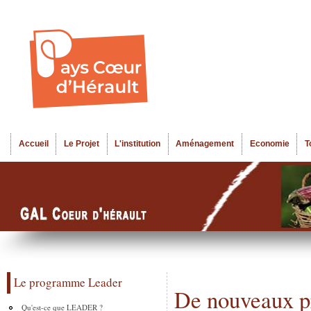
Al
Menu seco
co
pr
Accueil
Le Projet
L'institution
Aménagement
Economie
T
Menu principal
Le programme Leader
De nouveaux pr
Qu'est-ce que LEADER ?