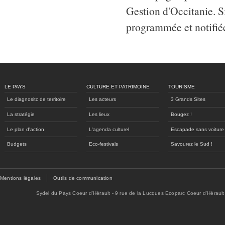
Gestion d'Occitanie. Si
programmée et notifiée
LE PAYS
CULTURE ET PATRIMOINE
TOURISME
Le diagnositc de territoire
Les acteurs
3 Grands Sites
La stratégie
Les lieux
Bougez !
Le plan d'action
L'agenda culturel
Escapade sans voiture
Budgets
Eco-festivals
Savourez le Sud !
Mentions légales
Outils de communication
Sydel du Pays Coeur d'Hérault - 9 rue de la Lucques Ecoparc Coeur d'Hérault