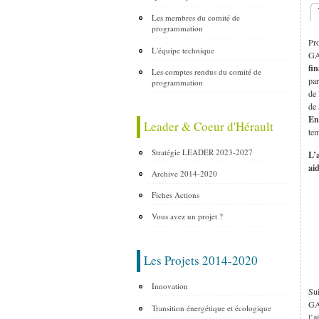
Les membres du comité de
O
programmation
Pro
L'équipe technique
GA
fi
Les comptes rendus du comité de
par
programmation
de
de 
En
Leader & Coeur d'Hérault
tem
Stratégie LEADER 2023-2027
L’
ai
Archive 2014-2020
Fiches Actions
Vous avez un projet ?
Les Projets 2014-2020
Innovation
Sui
GAL
Transition énergétique et écologique
l’a