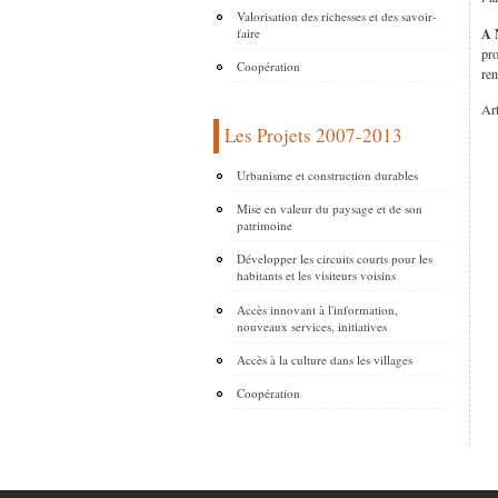
Valorisation des richesses et des savoir-
A 
faire
pr
Coopération
ren
Art
Les Projets 2007-2013
Urbanisme et construction durables
Mise en valeur du paysage et de son
patrimoine
Développer les circuits courts pour les
habitants et les visiteurs voisins
Accès innovant à l'information,
nouveaux services, initiatives
Accès à la culture dans les villages
Coopération