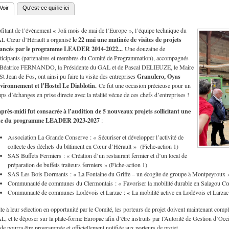
Voir
(onglet actif)
Qu'est-ce qui lie ici
nglets principaux
fitant de l’évènement « Joli mois de mai de l’Europe », l’équipe technique du
le 22 mai une matinée de visites de projets
L Cœur d’Hérault a organisé
nancés par le programme LEADER 2014-2022...
Une douzaine de
ticipants (partenaires et membres du Comité de Programmation), accompagnés
 Béatrice FERNANDO, la Présidente du GAL et de Pascal DELIEUZE, le Maire
Granulero, Oyas
St Jean de Fos, ont ainsi pu faire la visite des entreprises
vironnement et l’Hostel Le Diablotin.
Ce fut une occasion précieuse pour un
ps d’échanges en prise directe avec la réalité vécue de ces chefs d’entreprises !
après-midi fut consacrée à l’audition de 5 nouveaux projets sollicitant une
de du programme LEADER 2023-2027
:
Association La Grande Conserve : « Sécuriser et développer l’activité de
collecte des déchets du bâtiment en Cœur d’Hérault » (Fiche-action 1)
SAS Buffets Fermiers : « Création d’un restaurant fermier et d’un local de
préparation de buffets traiteurs fermiers » (Fiche-action 1)
SAS Les Bois Dormants : « La Fontaine du Griffe – un écogite de groupe à Montpeyroux »
Communauté de communes du Clermontais : « Favoriser la mobilité durable en Salagou Cœ
Communauté de communes Lodévois et Larzac : « La mobilité active en Lodévois et Larzac 
te à leur sélection en opportunité par le Comité, les porteurs de projet doivent maintenant compl
, et le déposer sur la plate-forme Europac afin d’être instruits par l’Autorité de Gestion d’Occit
ide pourra être programmée et officiellement notifiée aux porteurs de projet.