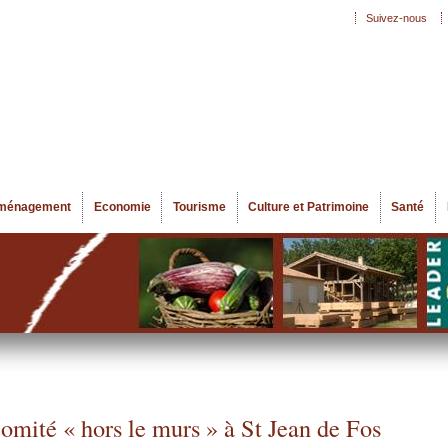
Aller au
Suivez-nous
Menu secondaire
contenu
principal
ménagement
Economie
Tourisme
Culture et Patrimoine
Santé
omité « hors le murs » à St Jean de Fos