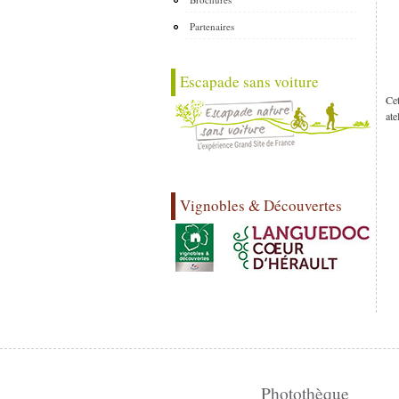
Partenaires
Escapade sans voiture
Cet
ate
Vignobles & Découvertes
Photothèque