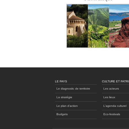
LE PAYS
CULTURE ET PATR
Le diagnositc de territoire
Les acteurs
La stratégie
Les lieux
Le plan d'action
L'agenda culturel
Budgets
Eco-festivals