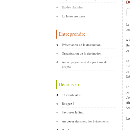
o
Etudes réalisées
O
La lettre aux pros
Le 
oe
Entreprendre
A c
Présentation de la destination
étu
de 
Organisation de la destination
La 
Accompagnement des porteurs de
d’e
projets
du 
Dé
Découvrir
Le 
de 
3 Grands sites
d'o
afi
Bougez !
des
Savourez le Sud !
Les
Au coeur des sites, des évènements
Brochures