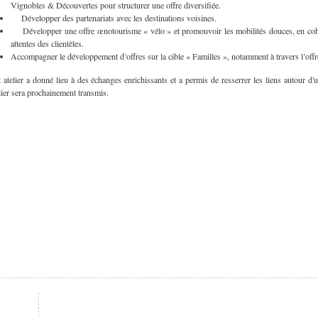
Vignobles & Découvertes pour structurer une offre diversifiée.
Développer des partenariats avec les destinations voisines.
Développer une offre œnotourisme « vélo » et promouvoir les mobilités douces, en cohére
attentes des clientèles.
Accompagner le développement d’offres sur la cible « Familles », notamment à travers l’off
 atelier a donné lieu à des échanges enrichissants et a permis de resserrer les liens autour d
lier sera prochainement transmis.