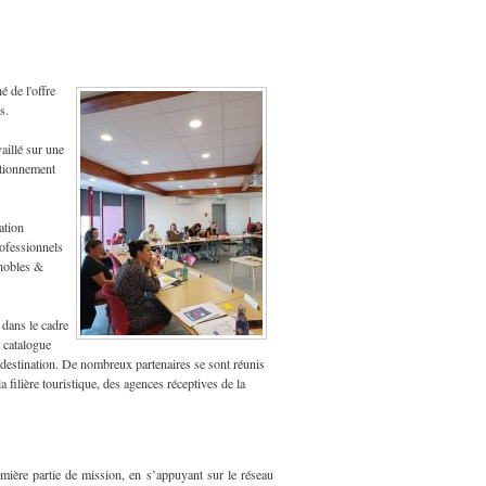
é de l'offre
s.
aillé sur une
sitionnement
ation
rofessionnels
gnobles &
, dans le cadre
 catalogue
la destination. De nombreux partenaires se sont réunis
a filière touristique, des agences réceptives de la
emière partie de mission, en s’appuyant sur le réseau