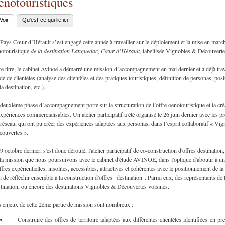
enotouristiques
Voir
(onglet actif)
Qu'est-ce qui lie ici
nglets principaux
Pays Cœur d’Hérault s’est engagé cette année à travailler sur le déploiement et la mise en march
notouristique
de la destination Languedoc, Cœur d’Hérault
, labellisée Vignobles & Découverte
e titre, le cabinet Avinoé a démarré une mission d’accompagnement en mai dernier et a déjà trav
de de clientèles (analyse des clientèles et des pratiques touristiques, définition de personas, po
la destination, etc.).
deuxième phase d’accompagnement porte sur la structuration de l’offre oenotouristique et la cré
xpériences commercialisables. Un atelier participatif a été organisé le 26 juin dernier avec les p
réseau, qui ont pu créer des expériences adaptées aux personas, dans l’esprit collaboratif « Vi
couvertes ».
9 octobre dernier, s'est donc déroulé, l'atelier participatif de co-construction d'offres destination
la mission que nous poursuivons avec le cabinet d'étude AVINOE, dans l'optique d'aboutir à un
ffres expérientielles, insolites, accessibles, attractives et cohérentes avec le positionnement de 
n de réfléchir ensemble à la construction d'offres "destination". Parmi eux, des représentants de l
tination, ou encore des destinations Vignobles & Découvertes voisines.
 enjeux de cette 2ème partie de mission sont nombreux :
Construire des offres de territoire adaptées aux différentes clientèles identifiées en pr