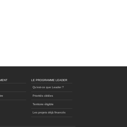
MENT
LE PROGRAMME LEADER
Qu'est-ce que Leader ?
ire
Priorités ciblées
Territoire éligible
Les projets déjà financés