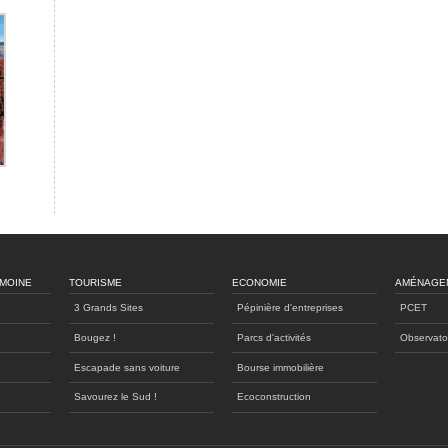
IMOINE
TOURISME
ECONOMIE
AMÉNAGE
3 Grands Sites
Pépinière d'entreprises
PCET
Bougez !
Parcs d'activités
Observato
Escapade sans voiture
Bourse immobilière
Savourez le Sud !
Ecoconstruction