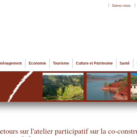
Aller au
Suivez-nous
Menu secondaire
contenu
principal
ménagement
Economie
Tourisme
Culture et Patrimoine
Santé
etours sur l'atelier participatif sur la co-constr