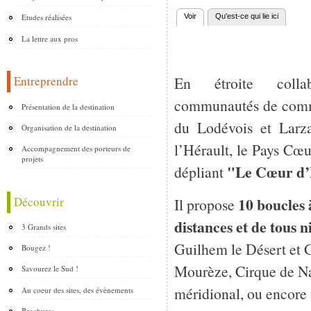
Etudes réalisées
Voir
(onglet actif)
Qu'est-ce qui lie ici
Onglets principaux
La lettre aux pros
En étroite colla
Entreprendre
communautés de comm
Présentation de la destination
du Lodévois et Larz
Organisation de la destination
l’Hérault, le Pays Cœu
Accompagnement des porteurs de
projets
"Le Cœur d’H
dépliant
Découvrir
10 boucles 
Il propose
distances et de tous n
3 Grands sites
Guilhem le Désert et G
Bougez !
Mourèze, Cirque de Nav
Savourez le Sud !
méridional, ou encore 
Au coeur des sites, des évènements
Brochures