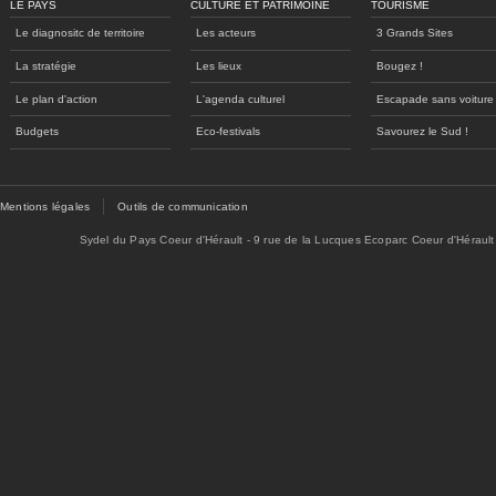
LE PAYS
CULTURE ET PATRIMOINE
TOURISME
Le diagnositc de territoire
Les acteurs
3 Grands Sites
La stratégie
Les lieux
Bougez !
Le plan d'action
L'agenda culturel
Escapade sans voiture
Budgets
Eco-festivals
Savourez le Sud !
Mentions légales
Outils de communication
Sydel du Pays Coeur d'Hérault - 9 rue de la Lucques Ecoparc Coeur d'Hérault