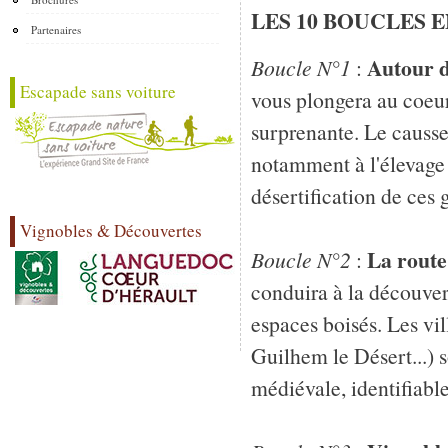
LES 10 BOUCLES 
Partenaires
Autour d
Boucle N°1
:
Escapade sans voiture
vous plongera au coeu
surprenante. Le causse 
notamment à l'élevage
désertification de ces 
Vignobles & Découvertes
La rout
Boucle N°2
:
conduira à la découvert
espaces boisés. Les vi
Guilhem le Désert...) s
médiévale, identifiabl