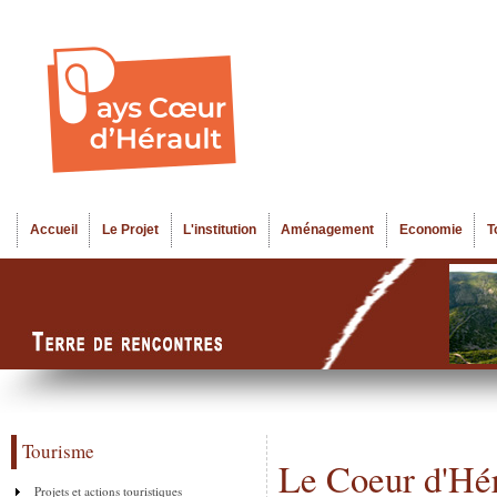
Al
Menu seco
co
pr
Accueil
Le Projet
L'institution
Aménagement
Economie
T
Menu principal
Tourisme
Le Coeur d'Hér
Projets et actions touristiques