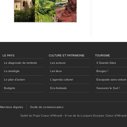
LE PAYS
CULTURE ET PATRIMOINE
TOURISME
Le diagnositc de territoire
Les acteurs
3 Grands Sites
La stratégie
Les lieux
Bougez !
Le plan d'action
L'agenda culturel
Escapade sans voiture
Budgets
Eco-festivals
Savourez le Sud !
Mentions légales
Outils de communication
Sydel du Pays Coeur d'Hérault - 9 rue de la Lucques Ecoparc Coeur d'Hérault