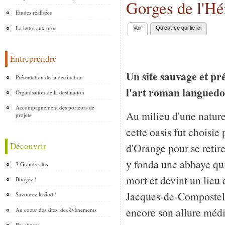
Gorges de l'Hé
Etudes réalisées
La lettre aux pros
Voir
(onglet actif)
Qu'est-ce qui lie ici
Onglets principaux
Entreprendre
Un site sauvage et pr
Présentation de la destination
l'art roman languedo
Organisation de la destination
Accompagnement des porteurs de
Au milieu d'une nature
projets
cette oasis fut choisi
Découvrir
d'Orange pour se retir
y fonda une abbaye qui
3 Grands sites
mort et devint un lieu
Bougez !
Jacques-de-Compostell
Savourez le Sud !
encore son allure médi
Au coeur des sites, des évènements
Brochures