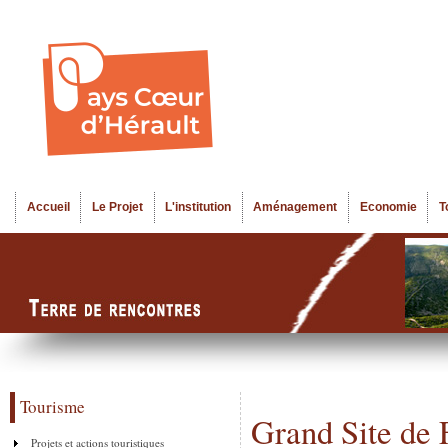
Al
Menu seco
co
pr
Accueil
Le Projet
L'institution
Aménagement
Economie
T
Menu principal
Tourisme
Grand Site de 
Projets et actions touristiques