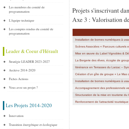
Les membres du comité de
Projets s'inscrivant 
programmation
Axe 3 : Valorisation de
L'équipe technique
Les comptes rendus du comité de
programmation
Installation de bornes numériques à usag
Scènes Associées « Parcours culturels 
Leader & Coeur d'Hérault
Mise en œuvre du Label Vignobles & Dé
La Bergerie des rêves, écogite de gro
Stratégie LEADER 2023-2027
Itinérance en Terrasses du Larzac – Sy
Archive 2014-2020
Création d’un gîte de groupe « Le Mas d
Fiches Actions
Installation de bornes numériques à usa
Vous avez un projet ?
Accompagnement des professionnels ver
Structuration de la mise en tourisme du 
Renforcement de l’attractivité touristiqu
Les Projets 2014-2020
Pages
Innovation
Transition énergétique et écologique