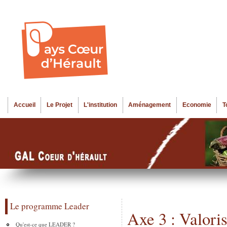
Al
Menu seco
co
pr
Accueil
Le Projet
L'institution
Aménagement
Economie
T
Menu principal
Le programme Leader
Axe 3 : Valoris
Qu'est-ce que LEADER ?