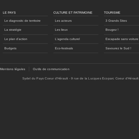
LE PAYS
CULTURE ET PATRIMOINE
TOURISME
Le diagnositc de territoire
Les acteurs
3 Grands Sites
La stratégie
Les lieux
Bougez !
Le plan d'action
L'agenda culturel
Escapade sans voiture
Budgets
Eco-festivals
Savourez le Sud !
Mentions légales
Outils de communication
Sydel du Pays Coeur d'Hérault - 9 rue de la Lucques Ecoparc Coeur d'Hérault