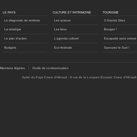
LE PAYS
CULTURE ET PATRIMOINE
TOURISME
Le diagnositc de territoire
Les acteurs
3 Grands Sites
La stratégie
Les lieux
Bougez !
Le plan d'action
L'agenda culturel
Escapade sans voiture
Budgets
Eco-festivals
Savourez le Sud !
Mentions légales
Outils de communication
Sydel du Pays Coeur d'Hérault - 9 rue de la Lucques Ecoparc Coeur d'Hérault