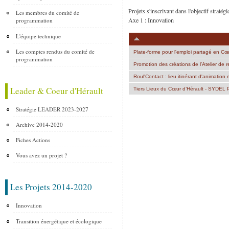
Projets s'inscrivant dans l'objectif st
Les membres du comité de
Axe 1 : Innovation
programmation
L'équipe technique
Les comptes rendus du comité de
Plate-forme pour l'emploi partagé en Cœu
programmation
Promotion des créations de l’Atelier de
Roul'Contact : lieu itinérant d'animation 
Leader & Coeur d'Hérault
Tiers Lieux du Cœur d’Hérault - SYDEL 
Stratégie LEADER 2023-2027
Pages
Archive 2014-2020
Fiches Actions
Vous avez un projet ?
Les Projets 2014-2020
Innovation
Transition énergétique et écologique