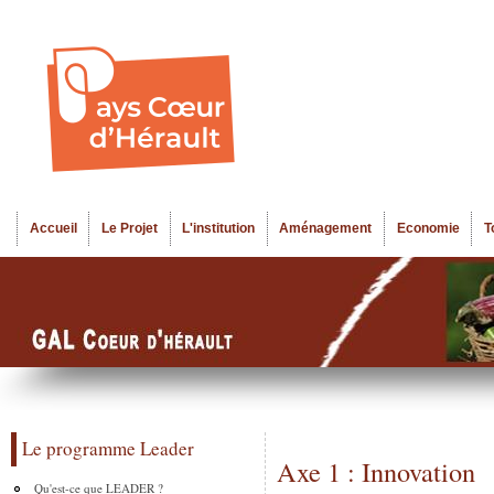
Al
Menu seco
co
pr
Accueil
Le Projet
L'institution
Aménagement
Economie
T
Menu principal
Le programme Leader
Axe 1 : Innovation
Qu'est-ce que LEADER ?