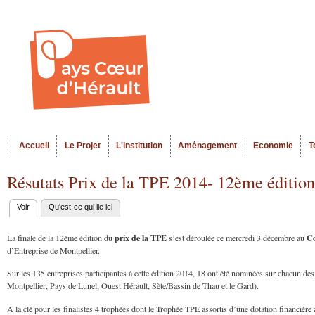
Al
Menu seco
co
pr
Accueil
Le Projet
L'institution
Aménagement
Economie
T
Menu principal
Résutats Prix de la TPE 2014- 12ème édition
Voir
(onglet actif)
Qu'est-ce qui lie ici
Onglets
principaux
prix de la TPE
Co
La finale de la 12ème édition du
s’est déroulée ce mercredi 3 décembre au
d’Entreprise de Montpellier.
Sur les 135 entreprises participantes à cette édition 2014, 18 ont été nominées sur chacun des 
Montpellier, Pays de Lunel, Ouest Hérault, Sète/Bassin de Thau et le Gard).
A la clé pour les finalistes 4 trophées dont le Trophée TPE assortis d’une dotation financière 