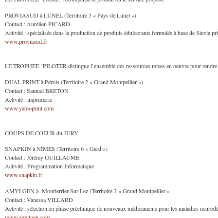
PROVIASUD à LUNEL (Territoire 3 « Pays de Lunel »)
Contact : Aurélien PICARD
Activité : spécialisée dans la production de produits édulcorants formulés à base de Stevia pr
www.proviasud.fr
LE TROPHEE "PILOTER distingue l’ensemble des ressources mises en oeuvre pour rendre l
DUAL PRINT à Pérols (Territoire 2 « Grand Montpellier »)
Contact : Samuel BRETON
Activité : imprimerie
www.yatooprint.com
COUPS DE COEUR du JURY
SNAPKIN à NÎMES (Territoire 6 « Gard »)
Contact : Jérémy GUILLAUME
Activité : Programmation Informatique
www.snapkin.fr
AMYLGEN à Montferrier-Sur-Lez (Territoire 2 « Grand Montpellier »
Contact : Vanessa VILLARD
Activité : sélection en phase préclinique de nouveaux médicaments pour les maladies neurodég
www.amylgen.com