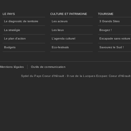
LE PAYS
CULTURE ET PATRIMOINE
TOURISME
Le diagnositc de territoire
Les acteurs
3 Grands Sites
La stratégie
Les lieux
Bougez !
Le plan d'action
L'agenda culturel
Escapade sans voiture
Budgets
Eco-festivals
Savourez le Sud !
Mentions légales
Outils de communication
Sydel du Pays Coeur d'Hérault - 9 rue de la Lucques Ecoparc Coeur d'Hérault