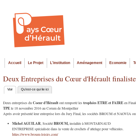
Al
Menu seco
co
pr
Accueil
Le Projet
L'institution
Aménagement
Economie
T
Menu principal
Deux Entreprises du Cœur d'Hérault finalist
Voir
(onglet actif)
Qu'est-ce qui lie ici
Onglets
principaux
Coeur d'Hérault
trophées ETRE et FAIRE
Deux entreprises du
ont remporté les
en Final
TPE
le 18 novembre 2016 au Corum de Montpellier
Après avoir présenté leur entreprise lors du Jury Final, les sociétés BROUM et NAOVIA on
Michel AGUILAR
BROUM,
, Société
installée à MONTARNAUD
ENTREPRISE spécialisée dans la vente de crochets d’attelage pour véhicules.
https://www.broum-loisirs.com/