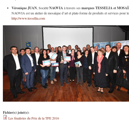
Véronique JUAN
NAOVIA
marques TESSELIA et MOSA
, Société
à travers ses
NAOVIA est un atelier de mosaïque d’art et plate-forme de produits et services pour l
http://www.tessellia.com
finale-
prix-tpe-
2016.jpg
Fichier(s) joint(s):
Les finalistes du Prix de la TPE 2016