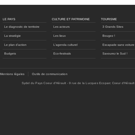
LE PAYS
CULTURE ET PATRIMOINE
TOURISME
Le diagnositc de territoire
Les acteurs
3 Grands Sites
La stratégie
Les lieux
Bougez !
Le plan d'action
L'agenda culturel
Escapade sans voiture
Budgets
Eco-festivals
Savourez le Sud !
Mentions légales
Outils de communication
Sydel du Pays Coeur d'Hérault - 9 rue de la Lucques Ecoparc Coeur d'Hérault