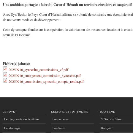
Une ambition partagée : faire du Cœur d’Hérault un territoire circulaire et coopératif
Avec Syn’Eccho, le Pays Cœur d’Hérault affirme sa volonté de construire une économie territoria
de nouveaux modèles de développement.
Cette dynamique, fondée sur la coopération, la valorisation des ressources locales et la créat
cœur de l’Occitanie.
Fichier(s) joint(s):
20250916_syneccho_commissions_vf.pdf
20250916_emargement_commission_syneccho.pdf
20250916_commission_syneccho_compte_rendu.pdf
LE PAYS
CULTURE ET PATRIMOINE
TOURISME
Le diagnositc de territoire
Les acteurs
3 Grands Sites
La stratégie
Les lieux
Bougez !