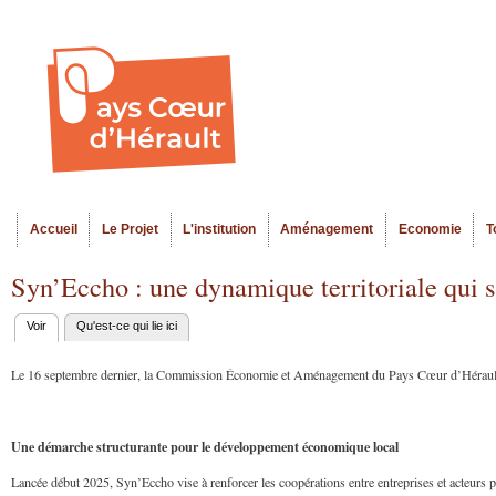
Al
Menu seco
co
pr
Accueil
Le Projet
L'institution
Aménagement
Economie
T
Menu principal
Syn’Eccho : une dynamique territoriale qui s
Voir
(onglet actif)
Qu'est-ce qui lie ici
Onglets
principaux
Le 16 septembre dernier, la Commission Économie et Aménagement du Pays Cœur d’Hérault s’
Une démarche structurante pour le développement économique local
Lancée début 2025, Syn’Eccho vise à renforcer les coopérations entre entreprises et acteurs p