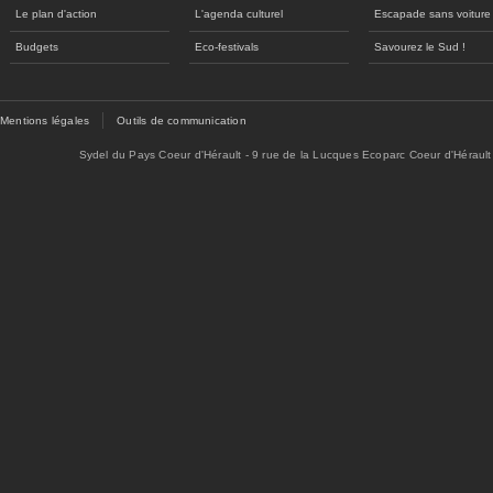
Le plan d'action
L'agenda culturel
Escapade sans voiture
Budgets
Eco-festivals
Savourez le Sud !
Mentions légales
Outils de communication
Sydel du Pays Coeur d'Hérault - 9 rue de la Lucques Ecoparc Coeur d'Hérault