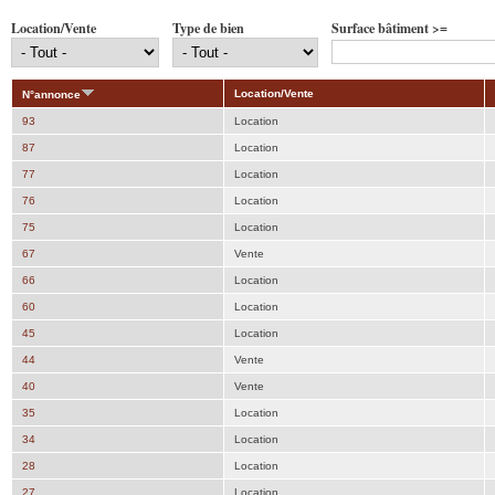
Location/Vente
Type de bien
Surface bâtiment >=
Location/Vente
N°annonce
93
Location
87
Location
77
Location
76
Location
75
Location
67
Vente
66
Location
60
Location
45
Location
44
Vente
40
Vente
35
Location
34
Location
28
Location
27
Location