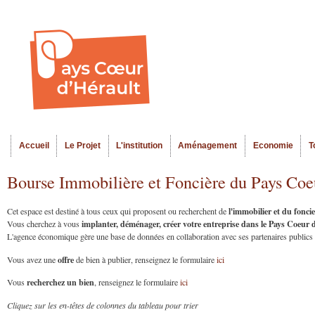
Al
Menu seco
co
pr
Accueil
Le Projet
L'institution
Aménagement
Economie
T
Menu principal
Bourse Immobilière et Foncière du Pays Coe
l'immobilier et du fonc
Cet espace est destiné à tous ceux qui proposent ou recherchent de
implanter, déménager, créer votre entreprise dans le Pays Coeur
Vous cherchez à vous
L'agence économique gère une base de données en collaboration avec ses partenaires publics et
offre
Vous avez une
de bien à publier, renseignez le formulaire
ici
recherchez un bien
Vous
, renseignez le formulaire
ici
Cliquez sur les en-têtes de colonnes du tableau pour trier