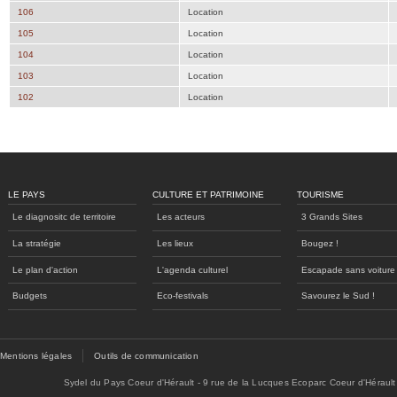
106
Location
105
Location
104
Location
103
Location
102
Location
LE PAYS
CULTURE ET PATRIMOINE
TOURISME
Le diagnositc de territoire
Les acteurs
3 Grands Sites
La stratégie
Les lieux
Bougez !
Le plan d'action
L'agenda culturel
Escapade sans voiture
Budgets
Eco-festivals
Savourez le Sud !
Mentions légales
Outils de communication
Sydel du Pays Coeur d'Hérault - 9 rue de la Lucques Ecoparc Coeur d'Hérault