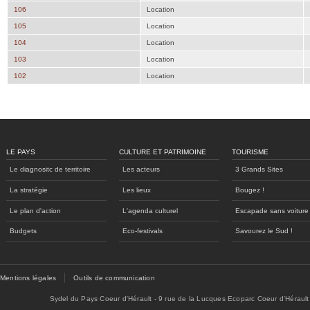
106
Location
105
Location
104
Location
103
Location
102
Location
LE PAYS
CULTURE ET PATRIMOINE
TOURISME
Le diagnositc de territoire
Les acteurs
3 Grands Sites
La stratégie
Les lieux
Bougez !
Le plan d'action
L'agenda culturel
Escapade sans voiture
Budgets
Eco-festivals
Savourez le Sud !
Mentions légales
Outils de communication
Sydel du Pays Coeur d'Hérault - 9 rue de la Lucques Ecoparc Coeur d'Hérault