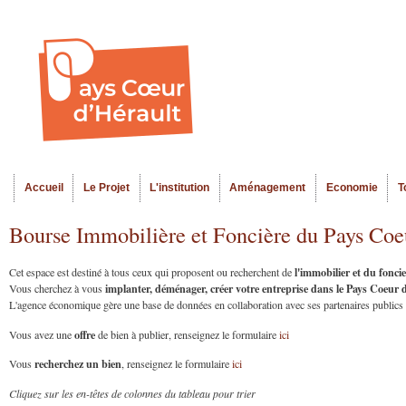
Al
Menu seco
co
pr
Accueil
Le Projet
L'institution
Aménagement
Economie
T
Menu principal
Bourse Immobilière et Foncière du Pays Coe
l'immobilier et du fonc
Cet espace est destiné à tous ceux qui proposent ou recherchent de
implanter, déménager, créer votre entreprise dans le Pays Coeur
Vous cherchez à vous
L'agence économique gère une base de données en collaboration avec ses partenaires publics et
offre
Vous avez une
de bien à publier, renseignez le formulaire
ici
recherchez un bien
Vous
, renseignez le formulaire
ici
Cliquez sur les en-têtes de colonnes du tableau pour trier