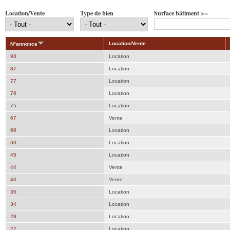
Location/Vente
Type de bien
Surface bâtiment >=
Location/Vente
N°annonce
93
Location
87
Location
77
Location
76
Location
75
Location
67
Vente
66
Location
60
Location
45
Location
44
Vente
40
Vente
35
Location
34
Location
28
Location
27
Location