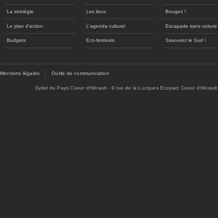
La stratégie
Les lieux
Bougez !
Le plan d'action
L'agenda culturel
Escapade sans voiture
Budgets
Eco-festivals
Savourez le Sud !
Mentions légales
Outils de communication
Sydel du Pays Coeur d'Hérault - 9 rue de la Lucques Ecoparc Coeur d'Hérault