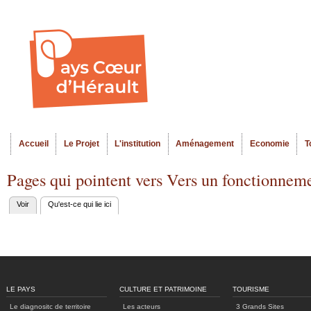
Al
Menu seco
co
pr
Accueil
Le Projet
L'institution
Aménagement
Economie
T
Menu principal
Pages qui pointent vers Vers un fonctionneme
Voir
Qu'est-ce qui lie ici
(onglet actif)
Onglets
principaux
LE PAYS
CULTURE ET PATRIMOINE
TOURISME
Le diagnositc de territoire
Les acteurs
3 Grands Sites