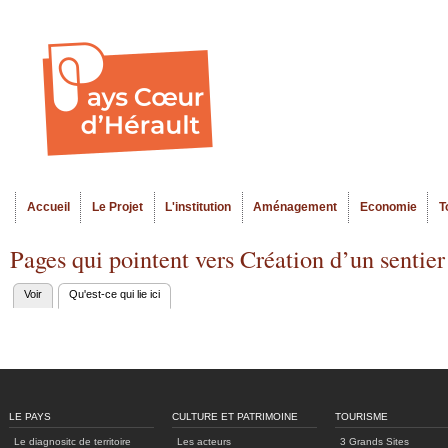
Al
Menu seco
co
pr
Accueil
Le Projet
L'institution
Aménagement
Economie
T
Menu principal
Pages qui pointent vers Création d’un sentier
Voir
Qu'est-ce qui lie ici
(onglet actif)
Onglets
principaux
LE PAYS
CULTURE ET PATRIMOINE
TOURISME
Le diagnositc de territoire
Les acteurs
3 Grands Sites