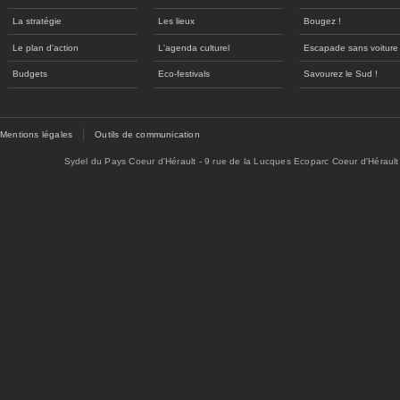
La stratégie
Les lieux
Bougez !
Le plan d'action
L'agenda culturel
Escapade sans voiture
Budgets
Eco-festivals
Savourez le Sud !
Mentions légales
Outils de communication
Sydel du Pays Coeur d'Hérault - 9 rue de la Lucques Ecoparc Coeur d'Hérault