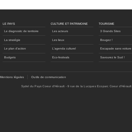
LE PAYS
CULTURE ET PATRIMOINE
TOURISME
Le diagnositc de territoire
Les acteurs
3 Grands Sites
La stratégie
Les lieux
Bougez !
Le plan d'action
L'agenda culturel
Escapade sans voiture
Budgets
Eco-festivals
Savourez le Sud !
Mentions légales
Outils de communication
Sydel du Pays Coeur d'Hérault - 9 rue de la Lucques Ecoparc Coeur d'Hérault