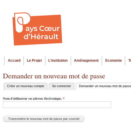
Al
Menu seco
co
pr
Accueil
Le Projet
L'institution
Aménagement
Economie
T
Menu principal
Demander un nouveau mot de passe
Créer un nouveau compte
Se connecter
Demander un nouveau mot de pass
Onglets
principaux
Nom d'utilisateur ou adresse électronique.
*