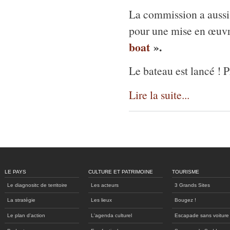
La commission a aussi 
pour une mise en œuvr
boat
».
Le bateau est lancé !
Lire la suite...
LE PAYS
CULTURE ET PATRIMOINE
TOURISME
Le diagnositc de territoire
Les acteurs
3 Grands Sites
La stratégie
Les lieux
Bougez !
Le plan d'action
L'agenda culturel
Escapade sans voiture