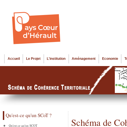
Al
Menu seco
co
pr
Accueil
Le Projet
L'institution
Aménagement
Economie
T
Menu principal
Qu'est-ce qu'un SCoT ?
Schéma de Cohé
Qu'est ce qu'un SCOT