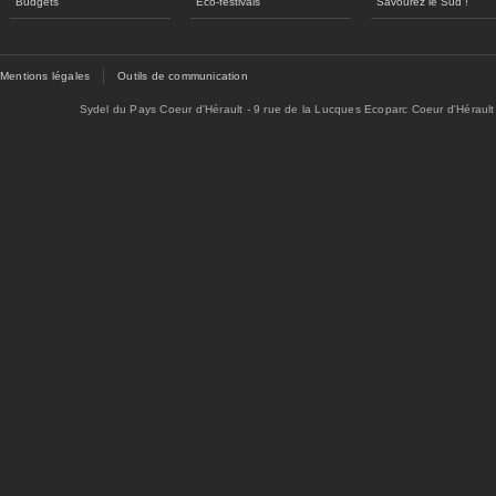
Budgets
Eco-festivals
Savourez le Sud !
Mentions légales
Outils de communication
Sydel du Pays Coeur d'Hérault - 9 rue de la Lucques Ecoparc Coeur d'Hérault