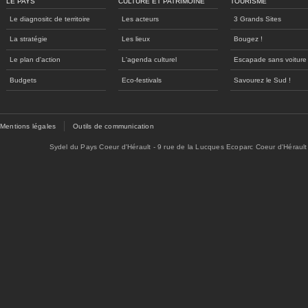
LE PAYS
CULTURE ET PATRIMOINE
TOURISME
Le diagnositc de territoire
Les acteurs
3 Grands Sites
La stratégie
Les lieux
Bougez !
Le plan d'action
L'agenda culturel
Escapade sans voiture
Budgets
Eco-festivals
Savourez le Sud !
Mentions légales
Outils de communication
Sydel du Pays Coeur d'Hérault - 9 rue de la Lucques Ecoparc Coeur d'Hérault