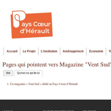
Al
Menu seco
co
pr
Accueil
Le Projet
L'institution
Aménagement
Economie
T
Menu principal
Pages qui pointent vers Magazine "Vent Sud
Voir
Qu'est-ce qui lie ici
(onglet actif)
Onglets
principaux
Un magazine « Vent Sud » dédié au Pays Cœur d’Hérault