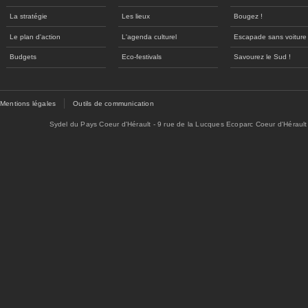
La stratégie
Les lieux
Bougez !
Le plan d'action
L'agenda culturel
Escapade sans voiture
Budgets
Eco-festivals
Savourez le Sud !
Mentions légales
Outils de communication
Sydel du Pays Coeur d'Hérault - 9 rue de la Lucques Ecoparc Coeur d'Hérault