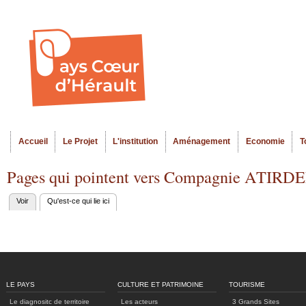
Al
Menu seco
co
pr
Accueil
Le Projet
L'institution
Aménagement
Economie
T
Menu principal
Pages qui pointent vers Compagnie ATIRD
Voir
Qu'est-ce qui lie ici
(onglet actif)
Onglets
principaux
LE PAYS
CULTURE ET PATRIMOINE
TOURISME
Le diagnositc de territoire
Les acteurs
3 Grands Sites