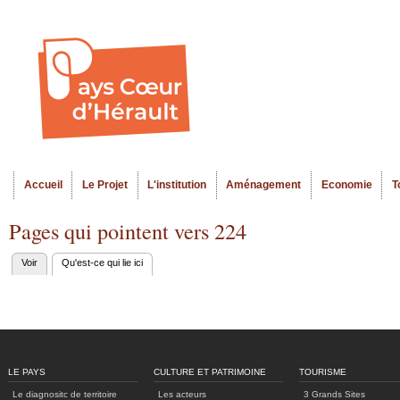
Al
Menu seco
co
pr
Accueil
Le Projet
L'institution
Aménagement
Economie
T
Menu principal
Pages qui pointent vers 224
Voir
Qu'est-ce qui lie ici
(onglet actif)
Onglets
principaux
LE PAYS
CULTURE ET PATRIMOINE
TOURISME
Le diagnositc de territoire
Les acteurs
3 Grands Sites