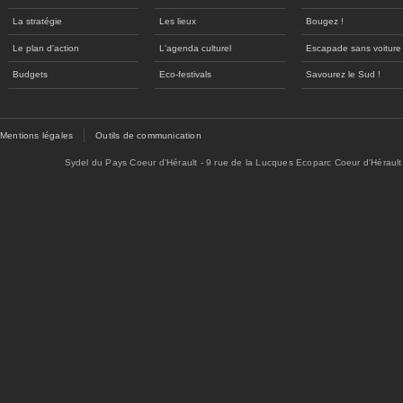
La stratégie
Les lieux
Bougez !
Le plan d'action
L'agenda culturel
Escapade sans voiture
Budgets
Eco-festivals
Savourez le Sud !
Mentions légales
Outils de communication
Sydel du Pays Coeur d'Hérault - 9 rue de la Lucques Ecoparc Coeur d'Hérault