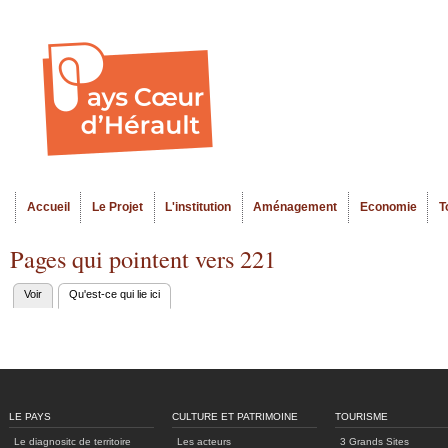
Al
Menu seco
co
pr
Accueil
Le Projet
L'institution
Aménagement
Economie
T
Menu principal
Pages qui pointent vers 221
Voir
Qu'est-ce qui lie ici
(onglet actif)
Onglets
principaux
LE PAYS
CULTURE ET PATRIMOINE
TOURISME
Le diagnositc de territoire
Les acteurs
3 Grands Sites