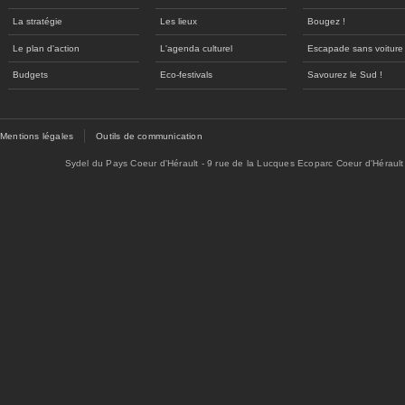
La stratégie
Les lieux
Bougez !
Le plan d'action
L'agenda culturel
Escapade sans voiture
Budgets
Eco-festivals
Savourez le Sud !
Mentions légales
Outils de communication
Sydel du Pays Coeur d'Hérault - 9 rue de la Lucques Ecoparc Coeur d'Hérault