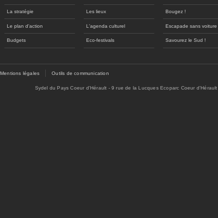
La stratégie
Les lieux
Bougez !
Le plan d'action
L'agenda culturel
Escapade sans voiture
Budgets
Eco-festivals
Savourez le Sud !
Mentions légales
Outils de communication
Sydel du Pays Coeur d'Hérault - 9 rue de la Lucques Ecoparc Coeur d'Hérault