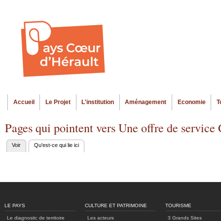
Al
Menu seco
co
pr
Accueil
Le Projet
L'institution
Aménagement
Economie
T
Menu principal
Pages qui pointent vers Une offre de service
Voir
Qu'est-ce qui lie ici
(onglet actif)
Onglets
principaux
LE PAYS
CULTURE ET PATRIMOINE
TOURISME
Le diagnositc de territoire
Les acteurs
3 Grands Sites