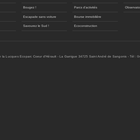
Bougez !
Parcs d'activités
Observato
Escapade sans voiture
Bourse immobilière
Savourez le Sud !
Ecoconstruction
de la Lucques Ecoparc Coeur d'Hérault - La Garrigue 34725 Saint André de Sangonis - Tél : 