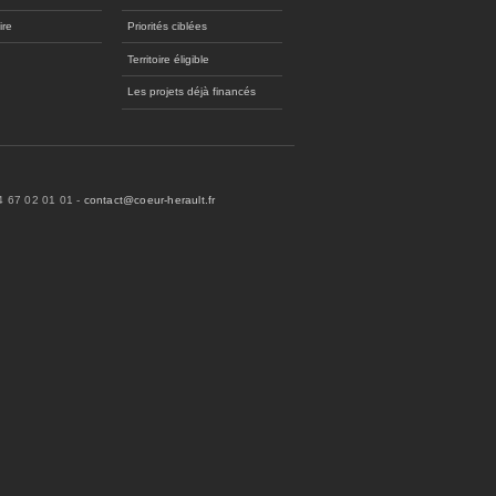
ire
Priorités ciblées
Territoire éligible
Les projets déjà financés
04 67 02 01 01 -
contact@coeur-herault.fr