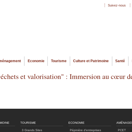
Aller au
Suivez-nous
Menu secondaire
contenu
principal
ménagement
Economie
Tourisme
Culture et Patrimoine
Santé
échets et valorisation" : Immersion au cœur de
IMOINE
TOURISME
ECONOMIE
AMÉNAGE
3 Grands Sites
Pépinière d'entreprises
PCET