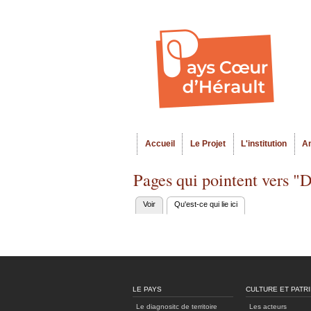
Accueil
Le Projet
L'institution
A
Menu principal
Pages qui pointent vers "D
Voir
Qu'est-ce qui lie ici
(onglet actif)
Onglets
principaux
LE PAYS
CULTURE ET PATR
Le diagnositc de territoire
Les acteurs