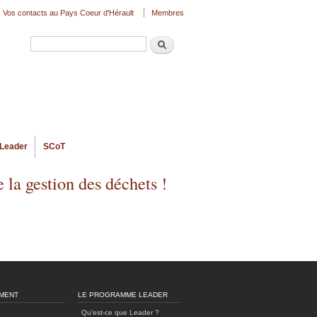
Vos contacts au Pays Coeur d'Hérault
Membres
Recherche
Formulaire de recherche
Leader
SCoT
 la gestion des déchets !
MENT
LE PROGRAMME LEADER
Qu'est-ce que Leader ?