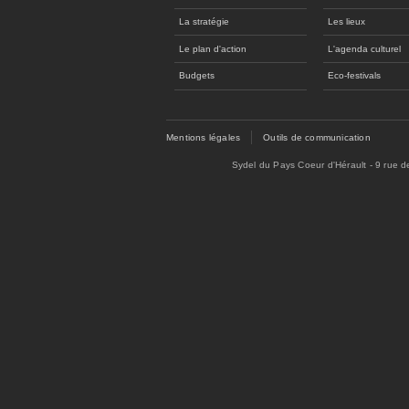
La stratégie
Les lieux
Le plan d'action
L'agenda culturel
Budgets
Eco-festivals
Mentions légales
Outils de communication
Sydel du Pays Coeur d'Hérault - 9 rue 