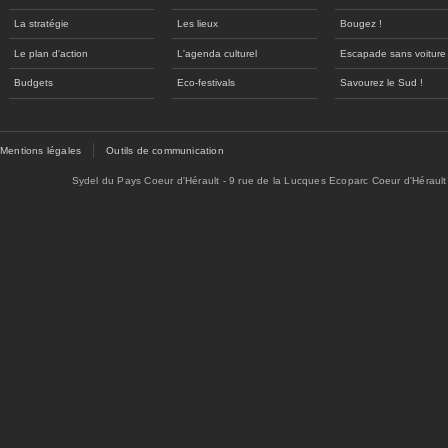
La stratégie
Les lieux
Bougez !
Le plan d'action
L'agenda culturel
Escapade sans voiture
Budgets
Eco-festivals
Savourez le Sud !
Mentions légales
Outils de communication
Sydel du Pays Coeur d'Hérault - 9 rue de la Lucques Ecoparc Coeur d'Hérault