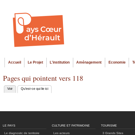
Al
Menu seco
co
pr
Accueil
Le Projet
L'institution
Aménagement
Economie
T
Menu principal
Pages qui pointent vers 118
Voir
Qu'est-ce qui lie ici
(onglet actif)
Onglets
principaux
LE PAYS
CULTURE ET PATRIMOINE
TOURISME
Le diagnositc de territoire
Les acteurs
3 Grands Sites