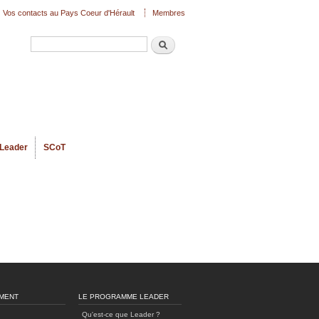
Vos contacts au Pays Coeur d'Hérault
Membres
Recherche
Formulaire de recherche
Leader
SCoT
MENT
LE PROGRAMME LEADER
Qu'est-ce que Leader ?