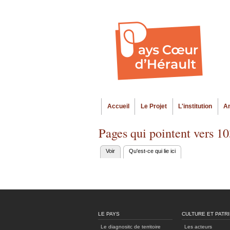
Accueil
Le Projet
L'institution
A
Menu principal
Pages qui pointent vers 1
Voir
Qu'est-ce qui lie ici
(onglet actif)
Onglets
principaux
LE PAYS
CULTURE ET PATR
Le diagnositc de territoire
Les acteurs