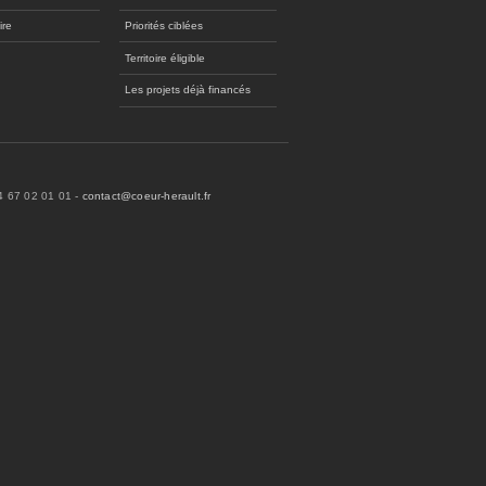
ire
Priorités ciblées
Territoire éligible
Les projets déjà financés
04 67 02 01 01 -
contact@coeur-herault.fr