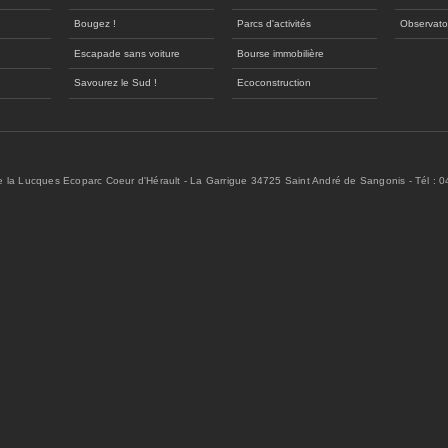
Bougez !
Parcs d'activités
Observato
Escapade sans voiture
Bourse immobilière
Savourez le Sud !
Ecoconstruction
de la Lucques Ecoparc Coeur d'Hérault - La Garrigue 34725 Saint André de Sangonis - Tél : 