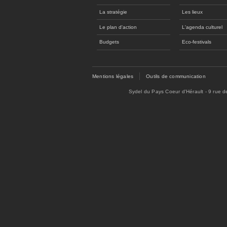
La stratégie
Les lieux
Le plan d'action
L'agenda culturel
Budgets
Eco-festivals
Mentions légales
Outils de communication
Sydel du Pays Coeur d'Hérault - 9 rue 