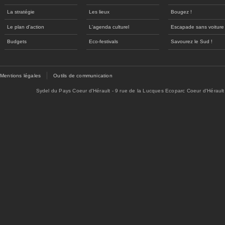
La stratégie
Les lieux
Bougez !
Le plan d'action
L'agenda culturel
Escapade sans voiture
Budgets
Eco-festivals
Savourez le Sud !
Mentions légales
Outils de communication
Sydel du Pays Coeur d'Hérault - 9 rue de la Lucques Ecoparc Coeur d'Hérault