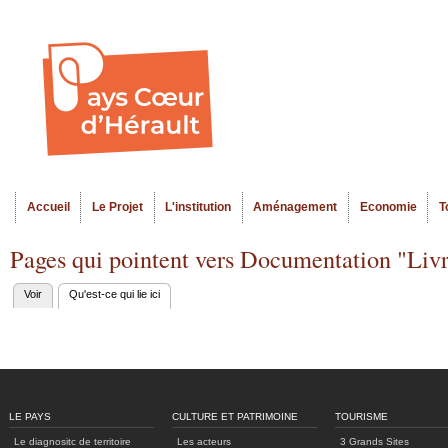
Al
Menu seco
co
pr
Accueil
Le Projet
L'institution
Aménagement
Economie
T
Menu principal
Pages qui pointent vers Documentation "Livr
Voir
Qu'est-ce qui lie ici
(onglet actif)
Onglets
principaux
LE PAYS
CULTURE ET PATRIMOINE
TOURISME
Le diagnositc de territoire
Les acteurs
3 Grands Sites