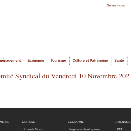
Aller au
Suivez-nous
Menu secondaire
contenu
principal
ménagement
Economie
Tourisme
Culture et Patrimoine
Santé
Comité Syndical du Vendredi 10 Novembre 202
IMOINE
TOURISME
ECONOMIE
AMÉNAGE
3 Grands Sites
Pépinière d'entreprises
PCET