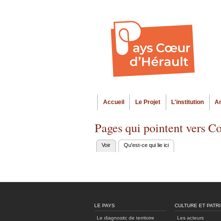
Accueil
Le Projet
L'institution
A
Menu principal
Pages qui pointent vers 
Voir
Qu'est-ce qui lie ici
(onglet actif)
Onglets
principaux
LE PAYS
CULTURE ET PATR
Le diagnositc de territoire
Les acteurs