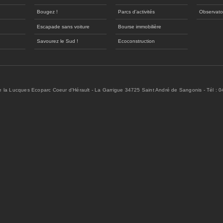
Bougez !
Parcs d'activités
Observato
Escapade sans voiture
Bourse immobilière
Savourez le Sud !
Ecoconstruction
de la Lucques Ecoparc Coeur d'Hérault - La Garrigue 34725 Saint André de Sangonis - Tél : 