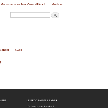
Vos contacts au Pays Coeur d'Hérault
Membres
Recherche
Formulaire de recherche
Leader
SCoT
3
MENT
LE PROGRAMME LEADER
Qu'est-ce que Leader ?