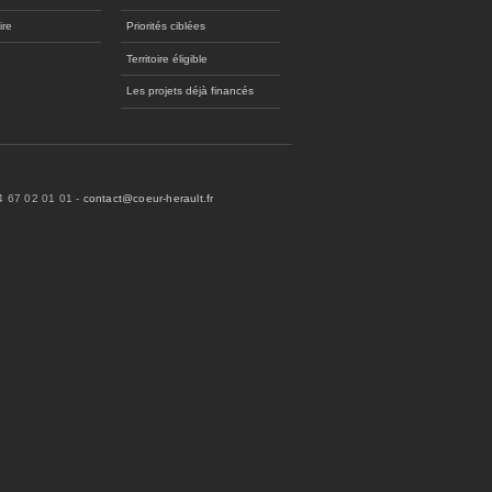
ire
Priorités ciblées
Territoire éligible
Les projets déjà financés
04 67 02 01 01 -
contact@coeur-herault.fr