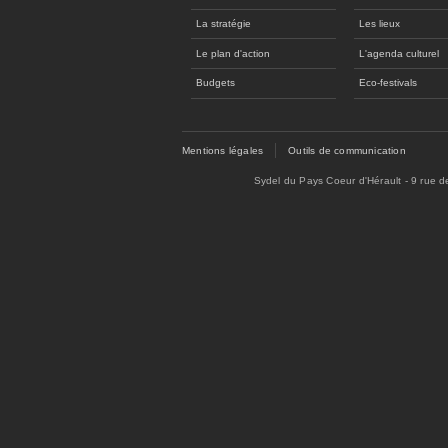
La stratégie
Les lieux
Le plan d'action
L'agenda culturel
Budgets
Eco-festivals
Mentions légales
Outils de communication
Sydel du Pays Coeur d'Hérault - 9 rue 