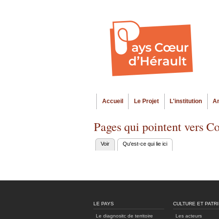
Accueil
Le Projet
L'institution
A
Menu principal
Pages qui pointent vers C
Voir
Qu'est-ce qui lie ici
(onglet actif)
Onglets
principaux
LE PAYS
CULTURE ET PATR
Le diagnositc de territoire
Les acteurs