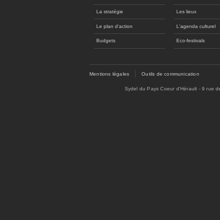
La stratégie
Les lieux
Le plan d'action
L'agenda culturel
Budgets
Eco-festivals
Mentions légales
Outils de communication
Sydel du Pays Coeur d'Hérault - 9 rue 