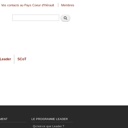
Vos contacts au Pays Coeur d'Hérault
Membres
Recherche
Formulaire de recherche
Leader
SCoT
MENT
LE PROGRAMME LEADER
Qu'est-ce que Leader ?