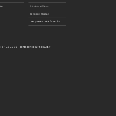
ire
Priorités ciblées
Territoire éligible
Les projets déjà financés
04 67 02 01 01 -
contact@coeur-herault.fr