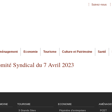
Aller au
Suivez-nous
Menu secondaire
contenu
principal
ménagement
Economie
Tourisme
Culture et Patrimoine
Santé
omité Syndical du 7 Avril 2023
IMOINE
TOURISME
ECONOMIE
AMÉNAGE
3 Grands Sites
Pépinière d'entreprises
PCET