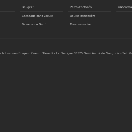
Bougez !
Parcs d'activités
Observato
Escapade sans voiture
Bourse immobilière
Savourez le Sud !
Ecoconstruction
de la Lucques Ecoparc Coeur d'Hérault - La Garrigue 34725 Saint André de Sangonis - Tél : 