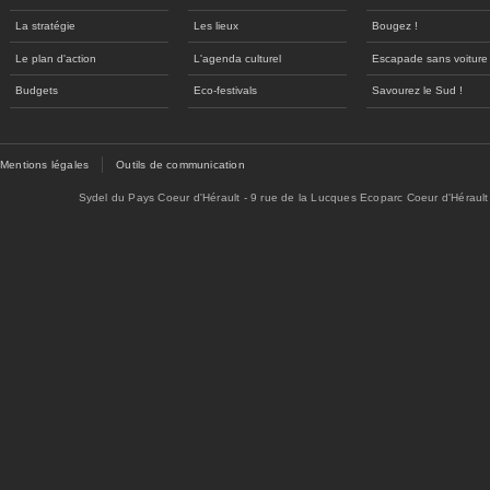
La stratégie
Les lieux
Bougez !
Le plan d'action
L'agenda culturel
Escapade sans voiture
Budgets
Eco-festivals
Savourez le Sud !
Mentions légales
Outils de communication
Sydel du Pays Coeur d'Hérault - 9 rue de la Lucques Ecoparc Coeur d'Hérault