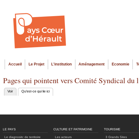
Al
Menu seco
co
pr
Accueil
Le Projet
L'institution
Aménagement
Economie
T
Menu principal
Pages qui pointent vers Comité Syndical du 
Voir
Qu'est-ce qui lie ici
(onglet actif)
Onglets
principaux
LE PAYS
CULTURE ET PATRIMOINE
TOURISME
Le diagnositc de territoire
Les acteurs
3 Grands Sites