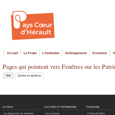
Al
Menu seco
co
pr
Accueil
Le Projet
L'institution
Aménagement
Economie
T
Menu principal
Pages qui pointent vers Fenêtres sur les Pat
Voir
Qu'est-ce qui lie ici
(onglet actif)
Onglets
principaux
LE PAYS
CULTURE ET PATRIMOINE
TOURISME
Le diagnositc de territoire
Les acteurs
3 Grands Sites