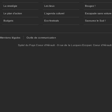
La stratégie
Les lieux
Bougez !
Le plan d'action
L'agenda culturel
Escapade sans voiture
Budgets
Eco-festivals
Savourez le Sud !
Mentions légales
Outils de communication
Sydel du Pays Coeur d'Hérault - 9 rue de la Lucques Ecoparc Coeur d'Hérault