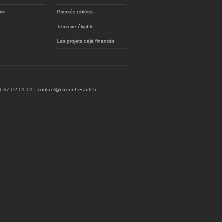
ire
Priorités ciblées
Territoire éligible
Les projets déjà financés
04 67 02 01 01 -
contact@coeur-herault.fr