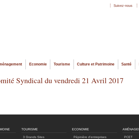
Aller au
Suivez-nous
Menu secondaire
contenu
principal
ménagement
Economie
Tourisme
Culture et Patrimoine
Santé
omité Syndical du vendredi 21 Avril 2017
IMOINE
TOURISME
ECONOMIE
AMÉNAGE
3 Grands Sites
Pépinière d'entreprises
PCET