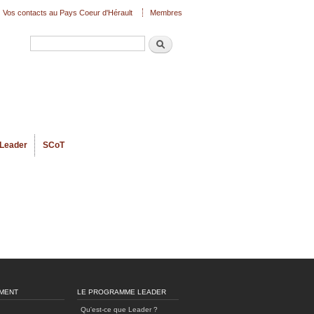
Vos contacts au Pays Coeur d'Hérault
Membres
Recherche
Formulaire de recherche
Leader
SCoT
MENT
LE PROGRAMME LEADER
Qu'est-ce que Leader ?