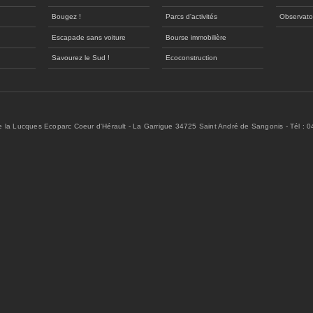
Bougez !
Parcs d'activités
Observato
Escapade sans voiture
Bourse immobilière
Savourez le Sud !
Ecoconstruction
de la Lucques Ecoparc Coeur d'Hérault - La Garrigue 34725 Saint André de Sangonis - Tél : 