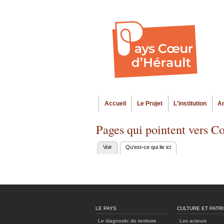
Accueil
Le Projet
L'institution
A
Menu principal
Pages qui pointent vers C
Voir
Qu'est-ce qui lie ici
(onglet actif)
Onglets
principaux
LE PAYS
CULTURE ET PATR
Le diagnositc de territoire
Les acteurs