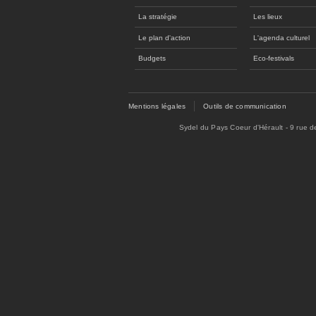
La stratégie
Les lieux
Le plan d'action
L'agenda culturel
Budgets
Eco-festivals
Mentions légales
Outils de communication
Sydel du Pays Coeur d'Hérault - 9 rue 