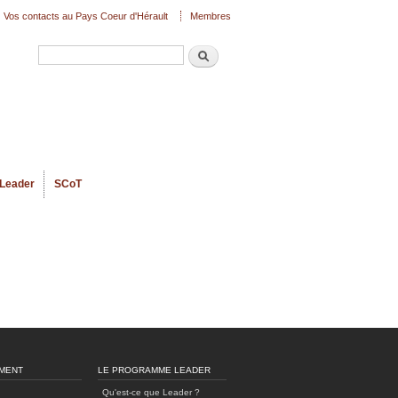
Vos contacts au Pays Coeur d'Hérault
Membres
Recherche
Formulaire de recherche
Leader
SCoT
MENT
LE PROGRAMME LEADER
Qu'est-ce que Leader ?