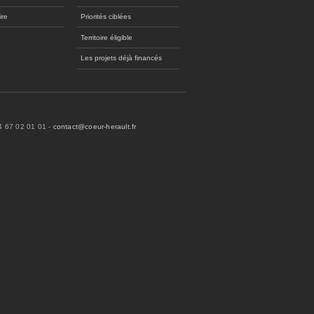
ire
Priorités ciblées
Territoire éligible
Les projets déjà financés
04 67 02 01 01 -
contact@coeur-herault.fr