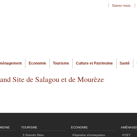
Aller au
Suivez-nous
Menu secondaire
contenu
principal
ménagement
Economie
Tourisme
Culture et Patrimoine
Santé
rand Site de Salagou et de Mourèze
IMOINE
TOURISME
ECONOMIE
AMÉNAGE
3 Grands Sites
Pépinière d'entreprises
PCET