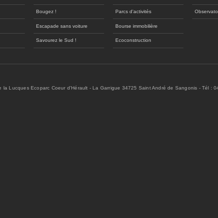
Bougez !
Parcs d'activités
Observato
Escapade sans voiture
Bourse immobilière
Savourez le Sud !
Ecoconstruction
de la Lucques Ecoparc Coeur d'Hérault - La Garrigue 34725 Saint André de Sangonis - Tél : 