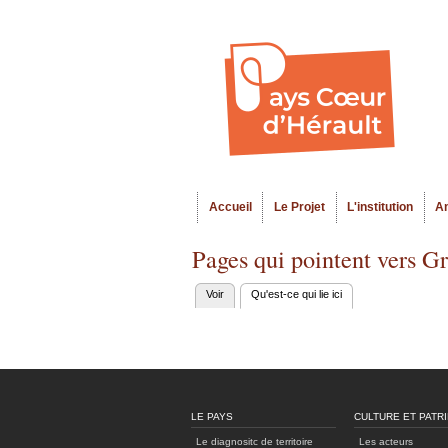
Accueil
Le Projet
L'institution
A
Menu principal
Pages qui pointent vers G
Voir
Qu'est-ce qui lie ici
(onglet actif)
Onglets
principaux
LE PAYS
CULTURE ET PATR
Le diagnositc de territoire
Les acteurs