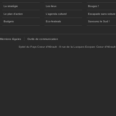
La stratégie
Les lieux
Bougez !
Le plan d'action
L'agenda culturel
Escapade sans voiture
Budgets
Eco-festivals
Savourez le Sud !
Mentions légales
Outils de communication
Sydel du Pays Coeur d'Hérault - 9 rue de la Lucques Ecoparc Coeur d'Hérault