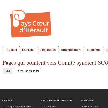
Al
Menu seco
co
pr
Accueil
Le Projet
L'institution
Aménagement
Economie
T
Menu principal
Pages qui pointent vers Comité syndical SCo
Voir
Qu'est-ce qui lie ici
(onglet actif)
Onglets
principaux
LE PAYS
CULTURE ET PATRIMOINE
TOURISME
Le diagnositc de territoire
Les acteurs
3 Grands Sites