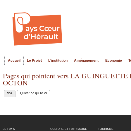
Al
Menu seco
co
pr
Accueil
Le Projet
L'institution
Aménagement
Economie
T
Menu principal
Pages qui pointent vers LA GUINGUE
OCTON
Voir
Qu'est-ce qui lie ici
(onglet actif)
Onglets
principaux
LE PAYS
CULTURE ET PATRIMOINE
TOURISME