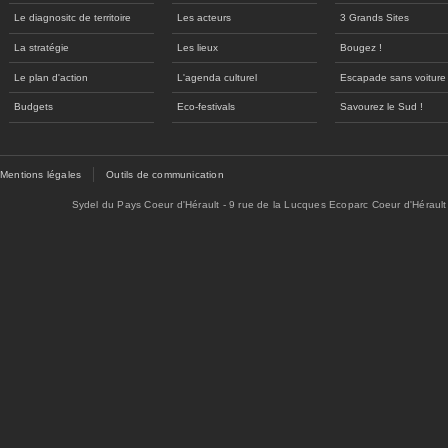
Le diagnositc de territoire
Les acteurs
3 Grands Sites
La stratégie
Les lieux
Bougez !
Le plan d'action
L'agenda culturel
Escapade sans voiture
Budgets
Eco-festivals
Savourez le Sud !
Mentions légales
Outils de communication
Sydel du Pays Coeur d'Hérault - 9 rue de la Lucques Ecoparc Coeur d'Hérault