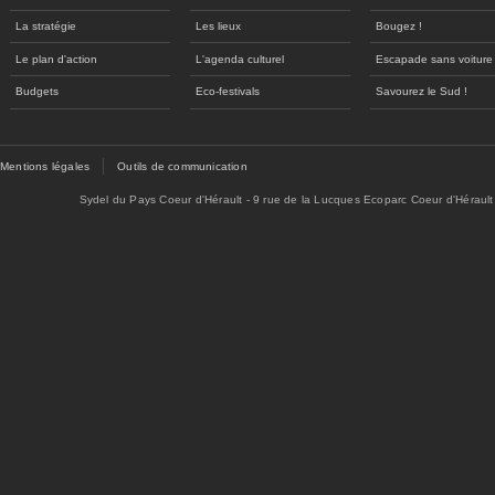
La stratégie
Les lieux
Bougez !
Le plan d'action
L'agenda culturel
Escapade sans voiture
Budgets
Eco-festivals
Savourez le Sud !
Mentions légales
Outils de communication
Sydel du Pays Coeur d'Hérault - 9 rue de la Lucques Ecoparc Coeur d'Hérault