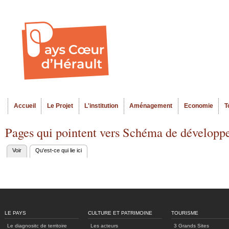
Al
Menu seco
co
pr
Accueil
Le Projet
L'institution
Aménagement
Economie
T
Menu principal
Pages qui pointent vers Schéma de développ
Voir
Qu'est-ce qui lie ici
(onglet actif)
Onglets
principaux
LE PAYS
CULTURE ET PATRIMOINE
TOURISME
Le diagnositc de territoire
Les acteurs
3 Grands Sites